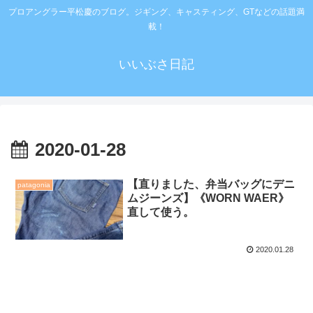
プロアングラー平松慶のブログ。ジギング、キャスティング、GTなどの話題満
載！
いいぶさ日記
2020-01-28
【直りました、弁当バッグにデニ
patagonia
ムジーンズ】《WORN WAER》
直して使う。
2020.01.28