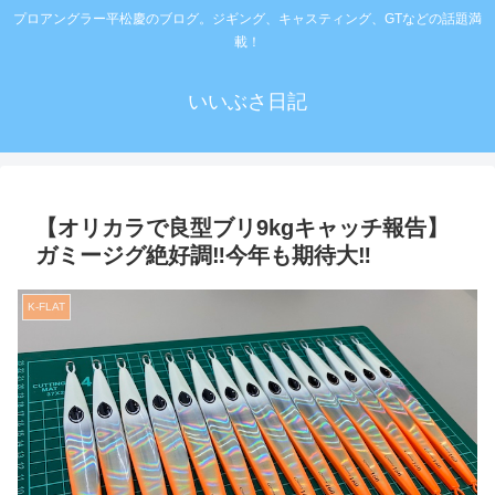
プロアングラー平松慶のブログ。ジギング、キャスティング、GTなどの話題満
載！
いいぶさ日記
【オリカラで良型ブリ9kgキャッチ報告】
ガミージグ絶好調‼️今年も期待大‼️
K-FLAT