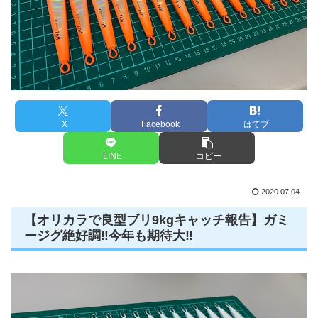
X
Facebook
はてブ
LINE
コピー
2020.07.04
【オリカラで良型ブリ9kgキャッチ報告】ガミ
ージグ絶好調‼️今年も期待大‼️