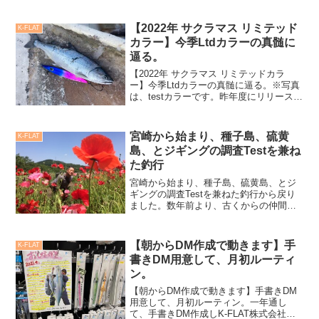
ウオサイズはない...
【2022年 サクラマス リミテッド
K-FLAT
カラー】今季Ltdカラーの真髄に
逼る。
【2022年 サクラマス リミテッドカラ
ー】今季Ltdカラーの真髄に逼る。※写真
は、testカラーです。昨年度にリリースし
たサクラマスリミテッドカラーは、予想
を上回る釣果と好評価を頂き多くのリク
エストを頂ける結果でした。しかしなが
宮崎から始まり、種子島、硫黄
K-FLAT
ら私のシー...
島、とジギングの調査Testを兼ね
た釣行
宮崎から始まり、種子島、硫黄島、とジ
ギングの調査Testを兼ねた釣行から戻り
ました。数年前より、古くからの仲間で
もある門脇船長から鹿児島周辺のジギン
グ開拓を、と言われており、今回行って
きました。調査結果は、20kgクラスを筆
【朝からDM作成で動きます】手
K-FLAT
頭に10kg超え...
書きDM用意して、月初ルーティ
ン。
【朝からDM作成で動きます】手書きDM
用意して、月初ルーティン。一年通し
て、手書きDM作成しK-FLAT株式会社の