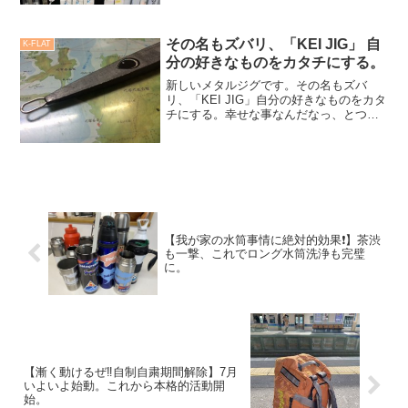
製品を小売店様にお伝えしようと動いて
います。これ、昨年よりコロナ禍にて小
売店様へ営業が行けなくなったから。私
その名もズバリ、「KEI JIG」 自
K-FLAT
が生活している地域...
分の好きなものをカタチにする。
新しいメタルジグです。その名もズバ
リ、「KEI JIG」自分の好きなものをカタ
チにする。幸せな事なんだなっ、とつく
づく感じております。iPhoneから送信
【我が家の水筒事情に絶対的効果❗️】茶渋
も一撃、これでロング水筒洗浄も完璧
に。
【漸く動けるぜ‼️自制自粛期間解除】7月
いよいよ始動。これから本格的活動開
始。