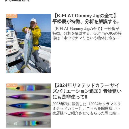
【K-FLAT Gummy Jigの全て】
K-FLAT
平松慶が特徴、分析を解説する。
【K-FLAT Gummy Jigの全て】平松慶が
特徴、分析を解説する。Gummy-JIGの特
徴は「水中でナマリという物体に命を吹
き込む事が出来る、生きているメタルジ
グ」だ。このコンセプトを持ち、操作を
ジグの形状と合わせて提案した「水の中
で...
【2024年リミテッドカラー サイ
K-FLAT
ズバリエーション追加】青物狙い
にも是非使って‼️
2023年秋に報告した《2024サクラマスリ
ミテッドカラー》。こちらを問屋様、小
売店様へご紹介させてもらった際に嬉し
いご意見を多数いただきました。「ブリ
狙いで使いたい」「青物に効くカラーだ
ね」「ヒラマサ狙いで面白そう」「タチ