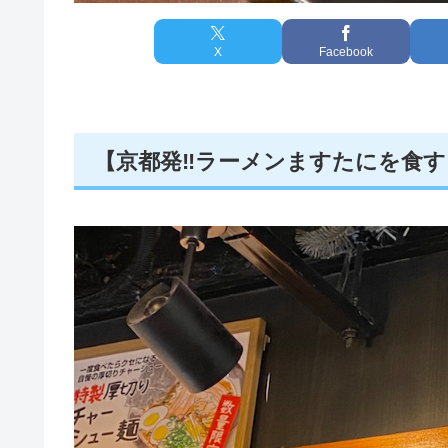
X
Facebook
【京都発‼️ラーメンますたにを食