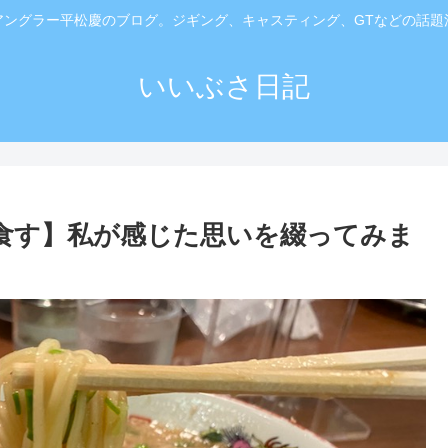
アングラー平松慶のブログ。ジギング、キャスティング、GTなどの話題
いいぶさ日記
を食す】私が感じた思いを綴ってみま