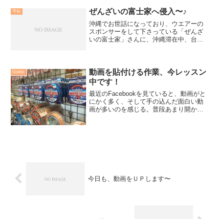
日につながる１日になりました。平松
も、少しだけ投げてGTをキ...
ぜんざいの富士家へ侵入〜♪
平松
沖縄でお世話になっており、ウエアーの
スポンサーをして下さっている「ぜんざ
いの富士家」さんに、沖縄滞在中、台風
で釣りに出られなかった時間を利用し、
侵入して来ました。こ〜ぢ君が細かく説
明をして下さり、ちょっとした社会見
学。小学生や中学の頃なんか...
動画を貼付ける作業、今レッスン
Goldic
中です！
最近のFacebookを見ていると、動画がと
にかく多く、そして手の込んだ面白い動
画が多いのを感じる。普段あまり開かな
いTwitterにも30秒ではあるが、動画がUP
出来るようになっていた。Goldicの
Facebookページには、iMovi...
今日も、動画をＵＰします〜