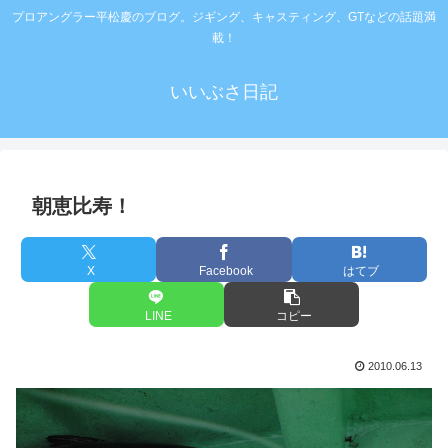
プロアングラー平松慶のブログ。ジギング、キャスティング、GTなどの話題満
載！
いいぶさ日記
朝恵比寿！
X
Facebook
はてブ
LINE
コピー
2010.06.13