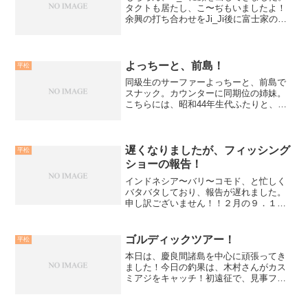
タクトも居たし、こ〜ぢもいましたよ！
余興の打ち合わせをJi_Ji後に富士家のパ
ーティールームで！今回は結婚式メイン
だから釣り無しだけど、やっぱり釣りが
したくなる！来月は、ツアースタート。
既にmanb...
よっちーと、前島！
平松
同級生のサーファーよっちーと、前島で
スナック。カウンターに同期位の姉妹。
こちらには、昭和44年生代ふたりと、兼
やん昭和45年生。おっさん相手の、おば
さんの店で、がわかりやすいかな。昭和
の歌を唄いまくり、次のBaliトリップを約
束しました。果...
遅くなりましたが、フィッシング
平松
ショーの報告！
インドネシア〜バリ〜コモド、と忙しく
バタバタしており、報告が遅れました。
申し訳ございません！！２月の９．１０
日と、「パシフィコ横浜」でフィッシン
グショーがあり、そこでお仕事？？！！
をしてきました。９日の１０時より、ま
ゴルディックツアー！
平松
ず「釣りビジョン」さんブ...
本日は、慶良間諸島を中心に頑張ってき
ました！今日の釣果は、木村さんがカス
ミアジをキャッチ！初遠征で、見事フッ
キングまで成功！おめでとうございまし
た！他のメンバーも、バイトはあり、明