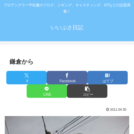
プロアングラー平松慶のブログ。ジギング、キャスティング、GTなどの話題満
載！
いいぶさ日記
鎌倉から
X
Facebook
はてブ
LINE
コピー
2011.04.30