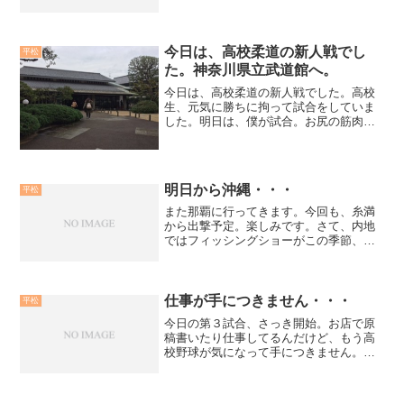
湯を注ぎ、コーヒーの粉が沈澱するまで
待ち、頂く。バリ島で通訳をしてもらっ
ている方のお母さんがコーヒーを栽培し
ており、お土産で毎回頂...
今日は、高校柔道の新人戦でし
平松
た。神奈川県立武道館へ。
今日は、高校柔道の新人戦でした。高校
生、元気に勝ちに拘って試合をしていま
した。明日は、僕が試合。お尻の筋肉が
たぶん肉離れしてるはず…。激痛なんで
すよね…。でも、頑張ります。iPhoneか
ら送信
明日から沖縄・・・
平松
また那覇に行ってきます。今回も、糸満
から出撃予定。楽しみです。さて、内地
ではフィッシングショーがこの季節、行
われていますね。週末は、パシフィコ横
浜でも開催されます。どんなＮＥＷタッ
クルが出展されているのか、釣り好きな
ら興味深いところですね。...
仕事が手につきません・・・
平松
今日の第３試合、さっき開始。お店で原
稿書いたり仕事してるんだけど、もう高
校野球が気になって手につきません。Ｙ
ＡＨＯＯ！スポーツで、６０秒ごとに動
きを知らせてくれているのですぐそっち
をチェックしてしまい、進む仕事も、全