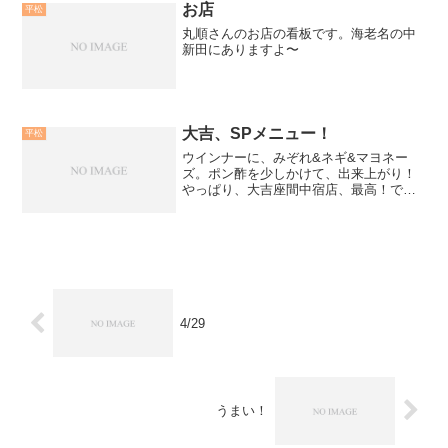
然進みません・・・。いか...
お店
平松
丸順さんのお店の看板です。海老名の中
新田にありますよ〜
大吉、SPメニュー！
平松
ウインナーに、みぞれ&ネギ&マヨネー
ズ。ポン酢を少しかけて、出来上がり！
やっぱり、大吉座間中宿店、最高！です
ね！
4/29
うまい！