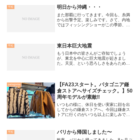
はよく通っていますが、あらためてどん
明日から沖縄・・・
平松
な服装で、と言われると...
また那覇に行ってきます。今回も、糸満
から出撃予定。楽しみです。さて、内地
ではフィッシングショーがこの季節、行
われていますね。週末は、パシフィコ横
浜でも開催されます。どんなＮＥＷタッ
クルが出展されているのか、釣り好きな
ら興味深いところですね。...
東日本巨大地震
平松
もう日本中の皆さんがご存知でしょう
が、東北を中心に巨大地震が起きまし
た。天災、という恐ろしさをあらためて
感じ、無力さを見せつけられました。僕
は、検査入院中で地震が起きた時、病院
のベッドの中。突如、遠くから耳鳴りの
様にゴトゴトと音がして、そし...
【FA23スタート。パタゴニア鎌
patagonia
倉ストアへサイズチェック。】50
周年モデルが素敵‼️
いつもの様に、休日を使い実家に顔を出
してからの鎌倉ストアへ。今回は鎌倉ス
トアに行くのがいつも以上に楽しみでし
た。それは8月末にストア製品を秋冬物に
入れ換える事をwebで知り、春夏物がア
ウトレットwebページに上がった事で新
バリから帰国しました〜
平松
製品陳列があるだろ...
昨夜、バリから帰ってきました。8ヶ月ぶ