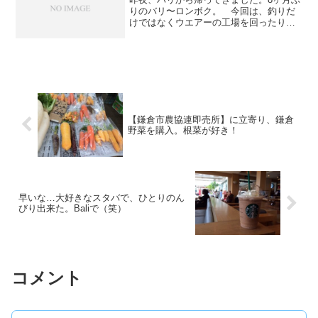
りのバリ〜ロンボク。 今回は、釣りだ
けではなくウエアーの工場を回ったり、
サーフィンの時間もとりました。日本か
らは僕だけ。台湾のトウさん、そして先
入りしていた沖縄の友人、富士家のこ〜
ぢ、とロンボクで合流し...
【鎌倉市農協連即売所】に立寄り、鎌倉
野菜を購入。根菜が好き！
早いな…大好きなスタバで、ひとりのん
びり出来た。Baliで（笑）
コメント