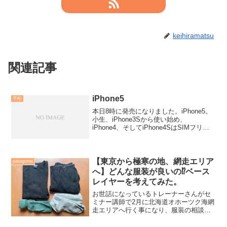
keihiramatsu
関連記事
iPhone5
平松
本日8時に発売になりました。iPhone5。
小生、iPhone3Sから使い始め、
iPhone4、そしてiPhone4SはSIMフリー
モデルと呼ばれるものをシンガポールで
購入して使っています。国内では
docomo、SoftBankのSIM差し...
【東京から極寒の地、網走エリア
patagonia
へ】どんな服装が良いの⁉️ベース
レイヤーを考えてみた。
お世話になっているトレーナーさんがセ
ミナー講師で2月に北海道オホーツク海網
走エリアへ行く事になり、服装の相談を
受けました。※冬季北海道の写真です。
イメージです。私は春夏秋冬、北海道に