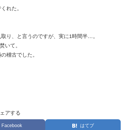
でくれた。
取り、と言うのですが、実に1時間半…。
…焚いて。
極の稽古でした。
ェアする
Facebook
はてブ