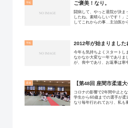
ご褒美！なり。
平松
闘病して、やっと退院が決ま
したね。素晴らしいです！」
してこれからの事…主治医から
2012年が始まりました
平松
今年も気持ちよくスタートしま
なかなか大変な一年でありま
が、喪中であり、お返事は寒中
【第48回 座間市柔道
柔道
コロナの影響で2年間中止とな
学生から60歳までの選手が
なり毎年行われており、私も審