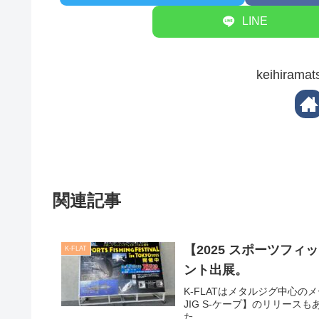
LINE
keihira
関連記事
【2025 スポーツフ
K-FLAT
ント出展。
K-FLATはメタルジグ中心の
JIG S-ケープ】のリリー
た。