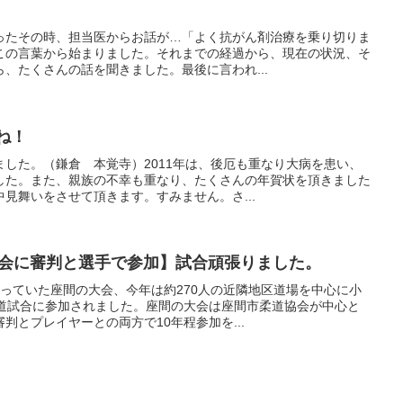
ったその時、担当医からお話が…「よく抗がん剤治療を乗り切りま
この言葉から始まりました。それまでの経過から、現在の状況、そ
、たくさんの話を聞きました。最後に言われ...
ね！
した。（鎌倉 本覚寺）2011年は、後厄も重なり大病を患い、
した。また、親族の不幸も重なり、たくさんの年賀状を頂きました
見舞いをさせて頂きます。すみません。さ...
大会に審判と選手で参加】試合頑張りました。
っていた座間の大会、今年は約270人の近隣地区道場を中心に小
柔道試合に参加されました。座間の大会は座間市柔道協会が中心と
判とプレイヤーとの両方で10年程参加を...