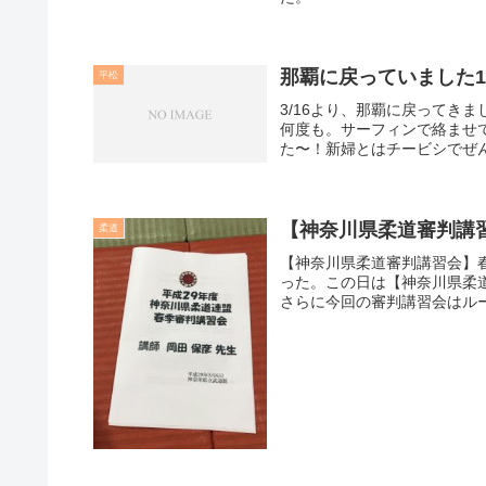
那覇に戻っていました
平松
3/16より、那覇に戻ってき
何度も。サーフィンで絡ませ
た〜！新婦とはチービシでぜん
【神奈川県柔道審判講
柔道
【神奈川県柔道審判講習会】
った。この日は【神奈川県柔
さらに今回の審判講習会はルー