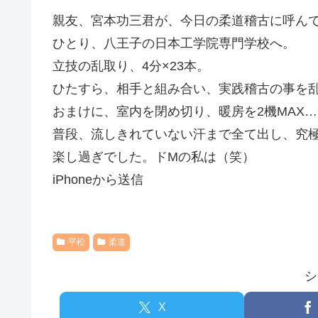
親友、宮本功三君が、今日の柔道稽古に呼ん
ひとり、八王子の日本工学院専門学校へ。
立技の乱取り、4分×23本。
ひたすら、相手と組み合い、実践稽古の事を乱
おまけに、室内を閉め切り、暖房を2機MAX
普段、流しきれていない汗まで全て出し、究
楽し過ぎでした。ドMの私は（笑）
iPhoneから送信
平松
柔道
シ
X