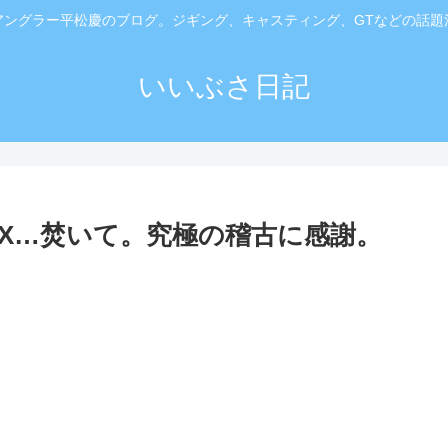
アングラー平松慶のブログ。ジギング、キャスティング、GTなどの話題
いいぶさ日記
AX…焚いて。究極の稽古に感謝。