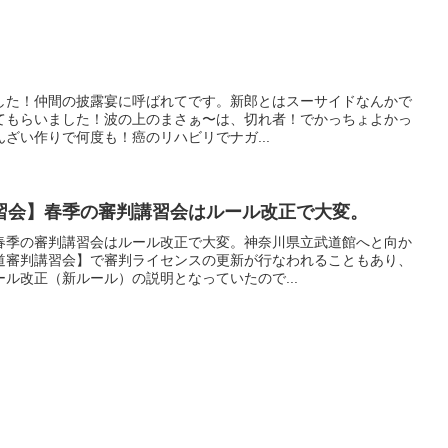
1
ました！仲間の披露宴に呼ばれてです。新郎とはスーサイドなんかで
てもらいました！波の上のまさぁ〜は、切れ者！でかっちょよかっ
ざい作りで何度も！癌のリハビリでナガ...
習会】春季の審判講習会はルール改正で大変。
春季の審判講習会はルール改正で大変。神奈川県立武道館へと向か
道審判講習会】で審判ライセンスの更新が行なわれることもあり、
ル改正（新ルール）の説明となっていたので...