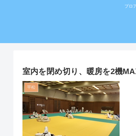
プロ
室内を閉め切り、暖房を2機M
平松