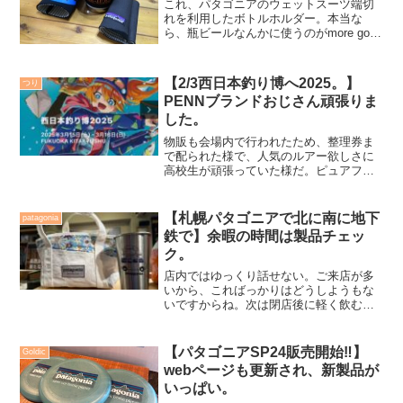
これ、パタゴニアのウェットスーツ端切
れを利用したボトルホルダー。本当な
ら、瓶ビールなんかに使うのがmore good
なんだろうけど、僕はスタバのタンブラ
ーに。なんか暖かみのある握りに、紙コ
ップひとつ使いたくない気持ちになれ、
【2/3西日本釣り博へ2025。】
つり
何処に行くにも持...
PENNブランドおじさん頑張りま
した。
物販も会場内で行われたため、整理券ま
で配られた様で、人気のルアー欲しさに
高校生が頑張っていた様だ。ピュアフィ
ッシングブースでは特別そんな盛り上が
る様なギアも特にないから、開場になっ
てから少し落ち着いたタイミングで来場
【札幌パタゴニアで北に南に地下
patagonia
者がブースへ展示されている物を見に来
鉄で】余暇の時間は製品チェッ
てくれる。
ク。
店内ではゆっくり話せない。ご来店が多
いから、こればっかりはどうしようもな
いですからね。次は閉店後に軽く飲む約
束をして、札幌南アウトレットストアを
後にしました。閉店際まで海外からのお
客さんがこれでもか、と押し寄せていた
【パタゴニアSP24販売開始‼️】
Goldic
アウトレットストア。私も素敵な1ギアを
webページも更新され、新製品が
見つけ購入出来ました。それが今回唯一
いっぱい。
のお土産かなぁ。