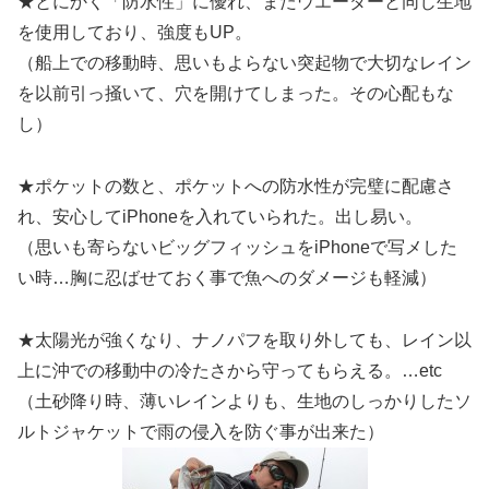
★とにかく「防水性」に優れ、またウエーダーと同じ生地
を使用しており、強度もUP。
（船上での移動時、思いもよらない突起物で大切なレイン
を以前引っ掻いて、穴を開けてしまった。その心配もな
し）
★ポケットの数と、ポケットへの防水性が完璧に配慮さ
れ、安心してiPhoneを入れていられた。出し易い。
（思いも寄らないビッグフィッシュをiPhoneで写メした
い時…胸に忍ばせておく事で魚へのダメージも軽減）
★太陽光が強くなり、ナノパフを取り外しても、レイン以
上に沖での移動中の冷たさから守ってもらえる。…etc
（土砂降り時、薄いレインよりも、生地のしっかりしたソ
ルトジャケットで雨の侵入を防ぐ事が出来た）