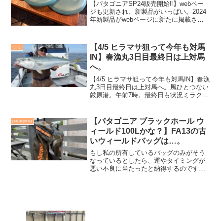
【パタゴニアSP24販売開始‼️】webペー
ジも更新され、新製品がいっぱい。2024
年新製品がwebページに新たに掲載され
ました。SPシーズンは、春と夏。直営店
には入れ替わった新製品がきっと並んで
いるのでしょうが、まだ私はチェックに
【4/5 ヒラマサ狙って今年も対馬
つり
行けてま...
IN】春漁丸3日目最終日は上対馬
へ。
【4/5 ヒラマサ狙って今年も対馬IN】春漁
丸3日目最終日は上対馬へ。風ひとつない
厳原港。午前7時。最終日も状況ミラクル
は朝から感じられた。よっしゃ、完全に
ベタ凪だ。もしかしたら、あまりにも好
天候過ぎて『凪倒れ』になるんじゃない
【パタゴニア ブラックホール ウ
patagonia
のか？と心配...
ィールド100Lかな？】FA13の古
いウィールドバッグは…。
もし私の所有しているバッグのみがそう
なっているとしたら、運やタイミングが
悪い不良に当たったと納得するのです
が、この年代の製品全てが、13年経過し
た後にこんな症状になってきたらと思う
と、少しゾッとします。パタゴニア製品
のグレートディバイダーやストームフロ
ントの接着部劣化をいくつか体験し、そ
れをパタゴニア日本支社で確認してもら