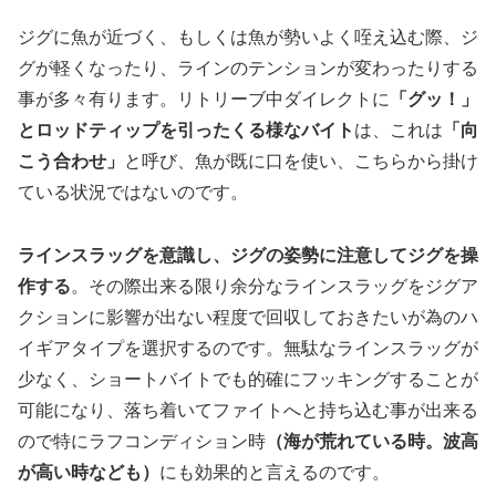
ジグに魚が近づく、もしくは魚が勢いよく咥え込む際、ジ
グが軽くなったり、ラインのテンションが変わったりする
事が多々有ります。リトリーブ中ダイレクトに
「グッ！」
とロッドティップを引ったくる様なバイト
は、これは
「向
こう合わせ」
と呼び、魚が既に口を使い、こちらから掛け
ている状況ではないのです。
ラインスラッグを意識し、ジグの姿勢に注意してジグを操
作する
。その際出来る限り余分なラインスラッグをジグア
クションに影響が出ない程度で回収しておきたいが為のハ
イギアタイプを選択するのです。無駄なラインスラッグが
少なく、ショートバイトでも的確にフッキングすることが
可能になり、落ち着いてファイトへと持ち込む事が出来る
ので特にラフコンディション時
（海が荒れている時。波高
が高い時なども）
にも効果的と言えるのです。