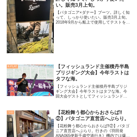
い。販売3月上旬。
【パタゴニア×ダナー】ブーツ。詳しく知
って、しっかり使いたい。販売3月上旬。
2018年9月から船上で使用してテストを繰
り返して来た小生。実はその以前からフ
ィールド（船上）使用を提案されており
使用前から色々と使用案を練って来た。
本来「ウェーデ...
【フィッシュランド主催積丹半島
K-FLAT
ブリジギング大会】今年ラストは
タフな海。
【フィッシュランド主催積丹半島ブリジ
ギング大会】今年ラストはタフな海。今
回大会ゲストとしてフィッシュランド様
のブリジギング大会に呼んで頂き、積丹
半島へ。夏休みの週末となり、羽田空港
駐車場はどこも満車。前日に駐車場の予
【花粉舞う都心からおさらば‼️
つり
約を入れておいたつもりが...
②】パタゴニア直営店へぶらり。
【花粉舞う都心からおさらば‼️②】パタゴ
ニア直営店へぶらり。行きの《羽田発
ANA065便新千歳空港行き》機内では爆