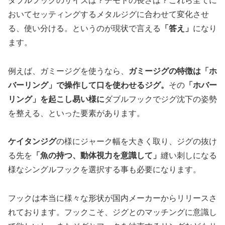
ダブルフックのサイズは？チモトの長さは？これら全てに
おいてセッティングするメタルジグに合わせて変化させ
る、使い分ける。というのが現状で言える
「答え」
になり
ます。
例えば、ガミージグを使うなら、
ガミージグの特徴は「ホ
バーリング」で操作して口を使わせるジグ。
その
「ホバー
リング」を起こし易い様に
ダブルフックでジグ沈下の姿勢
を整える、といった要素があります。
ケイタンジグ
の様にジャーク幅を大きく取り、ジグの抜け
る先を
「魚の持つ、動体視力を意識して」
縫い刺しになる
様なシングルフックを選択する事も必要になります。
フックは本当に様々な形状が国内メーカーからリリースさ
れております。フックこそ、ジグとのマッチングに意識し