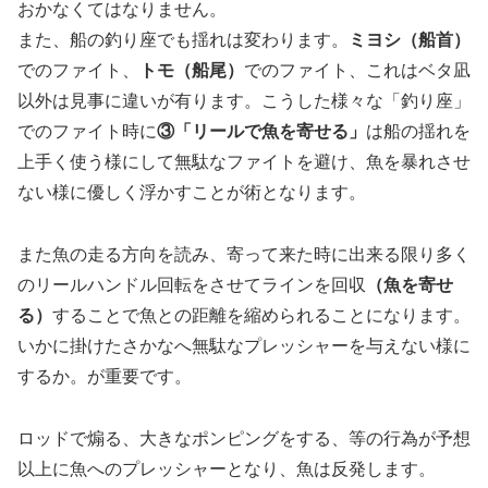
おかなくてはなりません。
また、船の釣り座でも揺れは変わります。
ミヨシ（船首）
でのファイト、
トモ（船尾）
でのファイト、これはベタ凪
以外は見事に違いが有ります。こうした様々な「釣り座」
でのファイト時に
③「リールで魚を寄せる」
は船の揺れを
上手く使う様にして無駄なファイトを避け、魚を暴れさせ
ない様に優しく浮かすことが術となります。
また魚の走る方向を読み、寄って来た時に出来る限り多く
のリールハンドル回転をさせてラインを回収
（魚を寄せ
る）
することで魚との距離を縮められることになります。
いかに掛けたさかなへ無駄なプレッシャーを与えない様に
するか。が重要です。
ロッドで煽る、大きなポンピングをする、等の行為が予想
以上に魚へのプレッシャーとなり、魚は反発します。