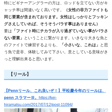
特にビギナーアングラーの方は、ロッドを立てない方がキ
ャッチ率は間違いなく高いです。
（女性の非力ファイトも
同じ要素が含まれております。女性はしっかりとフッキン
グさえしていれば、そうそうバラす事はありません）
要は
「ファイト時にチカラが入り過ぎていない事がバラさ
ない要素」
ということに繋がります。いきなり大きな魚と
のファイトで練習するよりも、
「小さいな、これは」
と思
う魚で是非、体験してみて下さい。意としている意味がき
っと理解出来ると思います。
【リール】
【Pennリール、これ良いぞ！】平松慶今年のリールは、
penn スラマーⅢ。
https://kei-
hiramatsu.com/2017/07/12/post-11094/