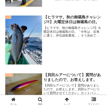
睡。北海道ロケ3日前の3日間、みっちり
柔道稽古をして、筋肉痛なのだ。筋肉痛
の時はやたら眠たくなる。これ、そもそ
もの人間の生理的...
【ヒラマサ。秋の御蔵島チャレン
つり
ジ‼️】火曜定休日は御蔵島の日。
【ヒラマサ。秋の御蔵島チャレンジ‼️】火
曜定休日は御蔵島の日。「今年は、近海
に通う。伊豆諸島重視。」そう決めてス
タートした2021年。コロナ禍による釣り
に行きにくい環境下でいかに迫力ある釣
り場に向かうか。そんな事を考えていた
ら、「灯台下暗し...
【貝田ルアーについて】質問があ
Goldic
りましたので、お答えします。
【貝田ルアーについて】質問がありまし
たので、お答えします。貝田ルアーにつ
いて質問させてください。カットバック
というルアーがありますが、このルアー
はどのようなルアー(フローティングorシ
ンキング、ジャークして使うのかリーリ
ホーム
検索
トップ
サイドバー