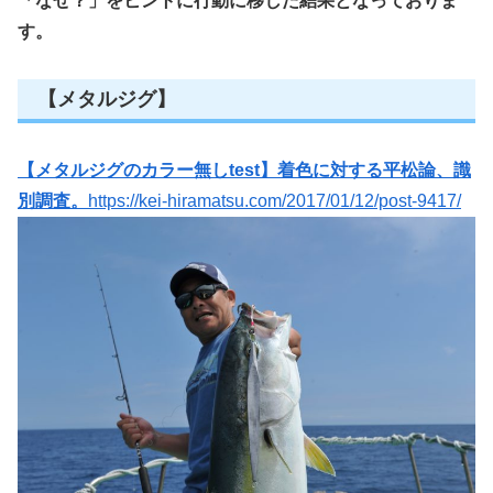
「なぜ？」をヒントに行動に移した結果となっておりま
す。
【メタルジグ】
【メタルジグのカラー無しtest】着色に対する平松論、識
別調査。
https://kei-hiramatsu.com/2017/01/12/post-9417/