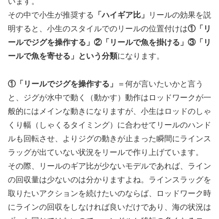
います。
その中で小生が推奨する
「ハイギア比」
リールの効果を説
明すると、小生のスタイルでのリールの位置付けは
①「リ
ールでジグを操作する」②「リールで魚を掛ける」③「リ
ールで魚を寄せる」という分類
になります。
①「リールでジグを操作する」
＝何が言いたいかと言う
と、ジグが水中で動く（動かす）動作はロッドワークが一
般的にはメインな動きになりますが、小生はロッドのしゃ
くり幅（しゃくるタイミング）に合わせてリールのハンド
ルも回転させ、よりジグの動きが止まった瞬間にラインス
ラッグが出ていない状況をリールで作り上げています。
その際、リールのギア比が少ないモデルであれば、ライン
の回収量は少ないのは分かりますよね。ラインスラッグを
取りたいアクションを続けたいのならば、ロッドワーク時
にラインの回収をしなければ良いだけであり、海の状況は