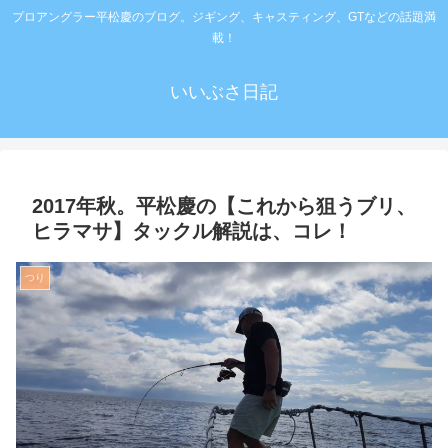
プロアングラー平松慶のブログ。ジギング、キャスティング、GTなどの話題満
載！
いいぶさ日記
2017年秋。平松慶の【これから狙うブリ、
ヒラマサ】タックル解説は、コレ！
つり