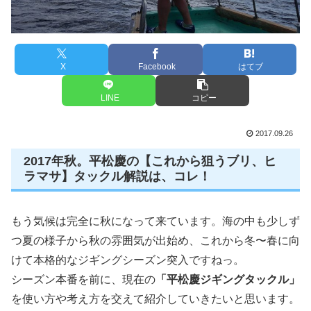
X
Facebook
はてブ
LINE
コピー
2017.09.26
2017年秋。平松慶の【これから狙うブリ、ヒ
ラマサ】タックル解説は、コレ！
もう気候は完全に秋になって来ています。海の中も少しず
つ夏の様子から秋の雰囲気が出始め、これから冬〜春に向
けて本格的なジギングシーズン突入ですねっ。
シーズン本番を前に、現在の
「平松慶ジギングタックル」
を使い方や考え方を交えて紹介していきたいと思います。