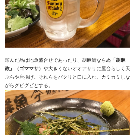
頼んだ品は地魚盛合せであったり、胡麻鯖ならぬ
「胡麻
政』（ゴママサ）
や大きくないオオアサリに屋台らしく天
ぷらや唐揚げ。それらをパクリと口に入れ、カミカミしな
がらグビグビとする。