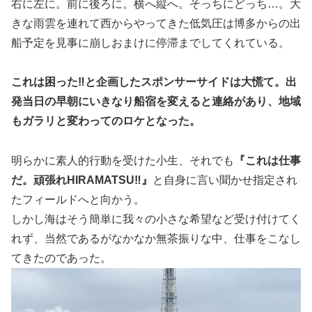
右に左に。前に後ろに。横へ縦へ。そっちにどっち…。大
きな雨雲を連れて西からやってきた低気圧は博多からの出
船予定を見事に崩しおまけに停滞までしてくれている。
これは困った‼️と企画したスポンサーサイドは大慌て。出
発当日の早朝にいきなり船宿を変えると連絡があり、地域
もガラリと変わってのロケとなった。
明らかに素人的行動を受けた小生、それでも
『これは仕事
だ。頑張れHIRAMATSU‼️』
と自身に言い聞かせ指定され
たフィールドへと向かう。
しかし海はそう簡単に我々の小さな希望など受け付けてく
れず、当然であるがなかなか無茶振りな中、仕事をこなし
てきたのであった。