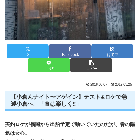
X
Facebook
はてブ
LINE
コピー
2018.05.07
2019.03.25
【小倉んナイト〜アゲイン】テスト&ロケで急
遽小倉へ。「食は楽しく‼️」
実釣ロケが福岡から出船予定で動いていたのだが、春の陽
気は女心。