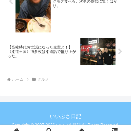
グモグ食べる。次男の食欲に驚くばか
り。
【高校時代お世話になった先輩と！】
《柔道王国》博多夜は柔道話で盛り上が
った。
ホーム
グルメ
いいぶさ日記
Copyright © 2007-2026 いいぶさ日記 All Rights Reserved.