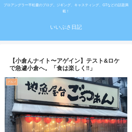
プロアングラー平松慶のブログ。ジギング、キャスティング、GTなどの話題満
載！
いいぶさ日記
【小倉んナイト〜アゲイン】テスト&ロケ
で急遽小倉へ。「食は楽しく‼️」
グルメ