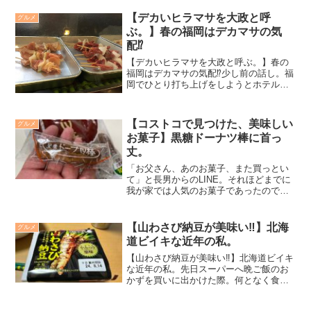
子をどれにもぶっかけて。するとどれも
甘い味噌味に七味がかかった味として個
【デカいヒラマサを大政と呼
グルメ
性が全くない味に統一してしまう。これ
ぶ。】春の福岡はデカマサの気
が私が知る名古屋メシの味。
配⁉️
【デカいヒラマサを大政と呼ぶ。】春の
福岡はデカマサの気配⁉️少し前の話し。福
岡でひとり打ち上げをしようとホテル近
くの居酒屋にでも行こうと考えていた。
『西日本つり博』が小倉で行われ二日間
しっかりフィッシングショーでイベント
【コストコで見つけた、美味しい
グルメ
仕事をこなし、搬出を...
お菓子】黒糖ドーナツ棒に首っ
丈。
「お父さん、あのお菓子、また買っとい
て」と長男からのLINE。それほどまでに
我が家では人気のお菓子であったのでし
た。《黒糖 ドーナツ棒》甘過ぎでなく、
優しい食感がクセになる美味しいお菓子
でした。
【山わさび納豆が美味い‼️】北海
グルメ
道ビイキな近年の私。
【山わさび納豆が美味い‼️】北海道ビイキ
な近年の私。先日スーパーへ晩ご飯のお
かずを買いに出かけた際。何となく食べ
慣れてるおかずを手にしていたら、目に
飛び込んできたのが、これ。《山わさび