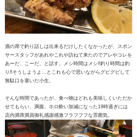
酒の席で釣り話しは出来るだけしたくなかったが、スポン
サースタッフがあれやこれや訪ねて来たのでアレやコレを
あーだ、こーだ、と話す。メシ時間はメシ‼️釣り時間は釣
り‼️そうしようよ…とこれも心で思いながらグビグビして
無駄口を塞いだ小生。
そんな時間であったが、食べ物はどれも美味しくいただか
せてもらい、満腹。ホロ酔い加減になった19時過ぎには
店内満席満員御礼感謝感激フラフフフな雰囲気。