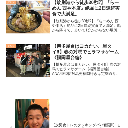
納豆》。北海道に近年通い続けている私
【紋別港から徒歩30秒⁉️】『らー
グルメ
にとって、山わさびの...
めん 西や本店』絶品に2日連続実
食で大満足。
【紋別港から徒歩30秒⁉️】『らーめん 西
や本店』絶品に2日連続実食で大満足。船
から降りて、歩いて1分かからない場所に
あるラーメン屋。ガリンコ2号が停泊して
いる紋別港前にあるラーメン屋が昨年に
続いてどうしても食べたく、また今回同
【博多屋台はヨカたい、屋タ
グルメ
行の仲間で異...
イ‼️】春の対馬でヒラマサゲーム
《福岡屋台編》
【博多屋台はヨカたい、屋タイ‼️】春の対
馬でヒラマサゲーム《福岡屋台編》
ANA4940便対馬発福岡行きは定刻通り19
時15分に離陸し35分間の短い空の旅にて
福岡空港へ着陸。ここで神奈川組三人と
お別れ。残る六人は福岡市内で1泊し夜の
博多街で打...
【次男食トレのクッキングパパ奮闘‼️】モ