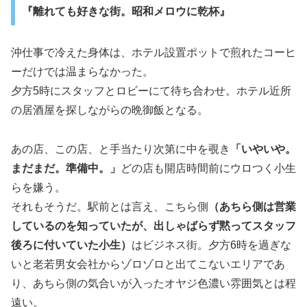
『離れても好きな街。昭和メロウに乾杯』
沖仕事で冷えた身体は、ホテル設置ポットで煎れたコーヒ
ーだけでは温まらなかった。
夕方5時にスタッフとロビーにて待ち合わせ。ホテル近所
の居酒屋を探しながらの晩御飯となる。
あの店、この店、と手当たり次第に中を覗き
「いやいや。
まだまだ。準備中。」
どの店も開店時間前にウロつく小生
らを嫌う。
それもそうだ。駅前とは言え、こちら側
（あちら側は営業
しているのを知っていたが、出しゃばらず黙ってスタッフ
後ろに付いていた小生）
はビジネス街。夕方6時を過ぎな
いと老若男女会社からゾロゾロと出てこないエリアであ
り、あちら側の気合いが入ったオヤジ色濃い雰囲気とは程
遠い。