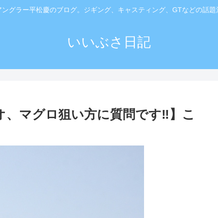
アングラー平松慶のブログ。ジギング、キャスティング、GTなどの話題
いいぶさ日記
オ、マグロ狙い方に質問です‼️】こ