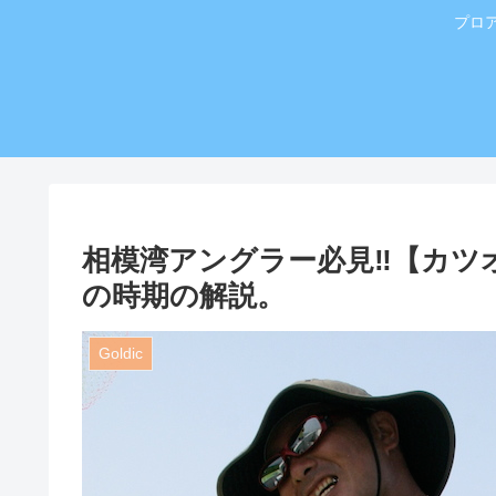
プロ
相模湾アングラー必見‼️【カツ
の時期の解説。
Goldic