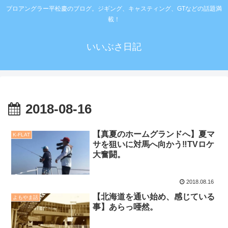
プロアングラー平松慶のブログ。ジギング、キャスティング、GTなどの話題満
載！
いいぶさ日記
2018-08-16
【真夏のホームグランドへ】夏マ
K-FLAT
サを狙いに対馬へ向かう‼️TVロケ
大奮闘。
2018.08.16
【北海道を通い始め、感じている
よもやま話
事】あらっ唖然。