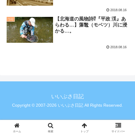
2018.08.16
【北海道の風物詩⁉️『平政 渓』あ
つり
らわる…】藻鼈（モベツ）川に浸
かる…。
2018.08.16
いいぶさ日記
Copyright © 2007-2026 いいぶさ日記 All Rights Reserved.
ホーム
検索
トップ
サイドバー