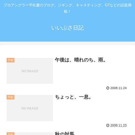
プロアングラー平松慶のブログ。ジギング、キャスティング、GTなどの話題満
載！
いいぶさ日記
午後は、晴れのち、雨。
平松
2008.11.24
ちょっと、一息。
平松
2008.11.23
秋の対馬。
平松