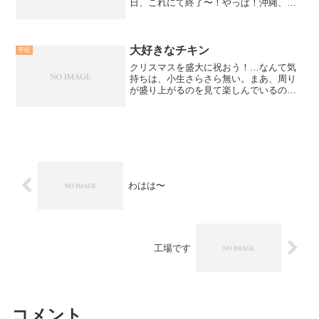
日、これにて終了〜！やっぱ！沖縄、最
高！
大好きなチキン
平松
クリスマスを盛大に祝おう！…なんて気
持ちは、小生さらさら無い。まあ、周り
が盛り上がるのを見て楽しんでいるのが
毎年の姿。しか〜ぁし！クリスマスは、
嬉しい事に、大好物のチキンが安くな
る！これは、たまらなく嬉しい事！昨
夜、仕事を済ませて事務所の前...
わはは〜
工場です
コメント