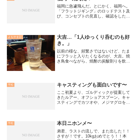
福岡に急遽飛んだ。とにかく、福岡へ。
「フラットジギング」のロッドテスト及
び、コンセプトの見直し、確認をしたく
て華栞丸へ。ヒラマサを狙うなら、神奈
川からであれば、外房が今はチャンスか
な？と考えていましたが、船予約や自身
の組み立てなどを考えたら...
大吉…「1人ゆっくり呑むのも好
よもやま話
き。」
以前の様な、頻繁さではないけど、たま
にフラッと入りたくなるのが、大吉。焼
き鳥食べながら、焼酎の炭酸割りを飲ん
であれやこれや考えるのが好きかな。み
んなでワイワイする酒も当然好きだけ
ど、1人ゆっくり呑むのも好き。特に誰か
と話す事もなく、手帳チェ...
キャスティングも面白いです〜
平松
ここ初夏より、ゴルディックが提案して
きたルアー、オフショアスプーン。キャ
スティングでカツオや、メジマグロを狙
うために開発し、各地から釣果の報告を
頂いてきました。Locore クティガ53
ｇ NEWカラー登場！！ 1575
円（税込）（...
本日ニホンメ〜
平松
弟君、ラストの流しで、また出した！！
さすが！です。10kgおめでとう！！本