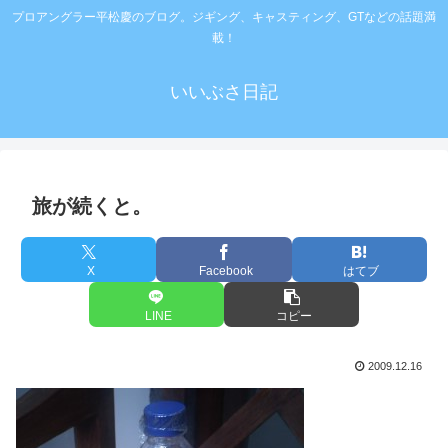
プロアングラー平松慶のブログ。ジギング、キャスティング、GTなどの話題満
載！
いいぶさ日記
旅が続くと。
X
Facebook
はてブ
LINE
コピー
2009.12.16