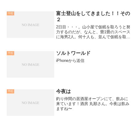
「これをしたい、これを商品化に、これ
をど...
富士登山をしてきました！！その
平松
２
2日目・・・。山小屋で仮眠を取ろうと努
力するのだが、なんと、畳1畳のスペース
に海男2人。何十人も、並んで仮眠を取る
のだが、横の人の寝息が耳にかかるほ
ど。 「我慢ならんさ
ぁ〜」7時前には、横になったのだが、全
ソルトワールド
平松
く眠れない・・・。お...
iPhoneから送信
今夜は
平松
釣り仲間の居酒屋オープンにて、飲みに
来ています！酒房 丸順さん。今夜は飲み
ますね〜