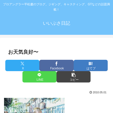
プロアングラー平松慶のブログ。ジギング、キャスティング、GTなどの話題満
載！
いいぶさ日記
お天気良好〜
X
Facebook
はてブ
LINE
コピー
2010.05.01