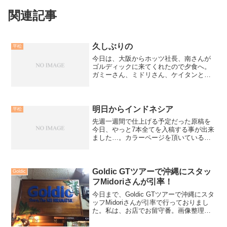
関連記事
久しぶりの
平松
今日は、大阪からホッツ社長、南さんが
ゴルディックに来てくれたので夕食へ。
ガミーさん、ミドリさん、ケイタンと南
さんは大吉へ。実は平松、検査入院など
で1ヶ月以上アルコールを口にしておら
ず、久しぶりの、飲みの席。大好きな焼
酎炭酸割りを口にして。そ...
明日からインドネシア
平松
先週一週間で仕上げる予定だった原稿を
今日、やっと7本全てを入稿する事が出来
ました…。カラーページを頂いている、
SW誌「未知の海にフルコンタクト」カラ
ーページを頂いている、ソルトワールド
誌「平松慶のヒラマサワールド」サンケ
イスポーツ新聞「平松...
Goldic GTツアーで沖縄にスタッ
Goldic
フMidoriさんが引率！
今日まで、Goldic GTツアーで沖縄にスタ
ッフMidoriさんが引率で行っておりまし
た。私は、お店でお留守番。画像整理
や、コラム連載などの業務をしながら、
K-FLATの仕事なども。メーカー仕事は、