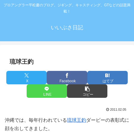
プロアングラー平松慶のブログ。ジギング、キャスティング、GTなどの話題満
載！
いいぶさ日記
琉球王釣
X
Facebook
はてブ
LINE
コピー
2011.02.05
沖縄では、毎年行われている
琉球王釣
ダービーの表彰式に
顔を出してきました。