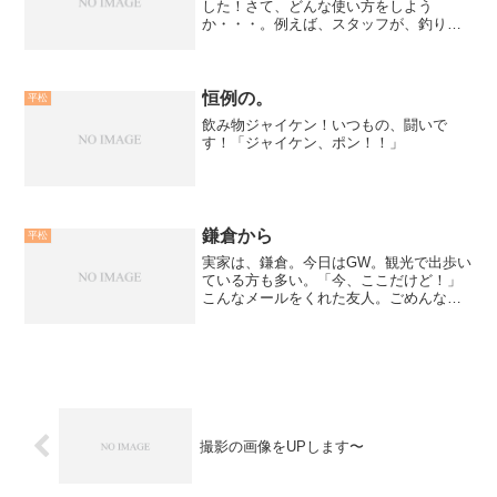
した！さて、どんな使い方をしよう
か・・・。例えば、スタッフが、釣り場
でリアルな画像をお店のフォトビジョン
に送ったり、平松がお客さまが釣った魚
を撮影し、お店のフォトビジョンに転送
する。また、色々な釣り場(港...
恒例の。
平松
飲み物ジャイケン！いつもの、闘いで
す！「ジャイケン、ポン！！」
鎌倉から
平松
実家は、鎌倉。今日はGW。観光で出歩い
ている方も多い。「今、ここだけど！」
こんなメールをくれた友人。ごめんなさ
い。実家はそこだけど、今は座間なんす
よ(笑)鎌倉は、これから物凄い観光客で賑
わう。それを避けて生活していたが、今
度カメラでも持って...
撮影の画像をUPします〜