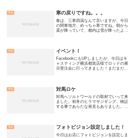
寒の戻りですね。。。
平松
春は、三寒四温なんて言いますが、今日
の関東地方、めっちゃ寒ですね。朝から
霙が降っていて、都内は雪が降ったよう
ですね。お店で仕事をしていると、常連
さんが外房で釣ったイカを持ってきてく
れました。今夜は、こいつで一杯やりた
いもんです（笑)。Pさん...
イベント！
平松
FacebookにもUPしましたが、今日はキ
ャスティング横浜都筑店様でロッドの展
示受注会に行ってきました！まだまだ
STARTしたばかりの零細企業の当社。で
も、キャスティング様は早い段階で『ウ
チでイベントをして下さい！』と言って
下さり、感謝に...
対馬ロケ
平松
対馬へソルトワールドの取材でいって来
ました。初冬のヒラマサジギング、検証
する事であらたな発見もありました。ま
た、今回はオフショアルアーが初めて！
と言う女性に何としてもヒラマサを釣っ
てもらいたく、平松は先生もして来まし
た。ワラサばかりに苦しん...
フォトビジョン設定しました！
平松
今日はお店にフォトビジョンを設定しま