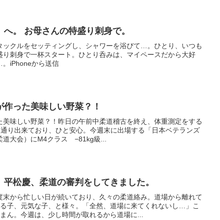
》へ。 お母さんの特盛り刺身で。
タックルをセッティングし、シャワーを浴びて…。ひとり、いつも
盛り刺身で一杯スタート。ひとり呑みは、マイペースだから大好
iPhoneから送信
が作った美味しい野菜？！
た美味しい野菜？！昨日の午前中柔道稽古を終え、体重測定をする
は予定通り出来ており、ひと安心。今週末に出場する「日本ベテランズ
大会）にM4クラス −81kg級...
、平松慶、柔道の審判をしてきました。
度末から忙しい日が続いており、久々の柔道絡み。道場から離れて
てる子、元気な子、と様々。「全然、道場に来てくれないし…」こ
まん。今週は、少し時間が取れるから道場に...