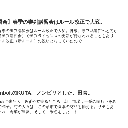
習会】春季の審判講習会はルール改正で大変。
春季の審判講習会はルール改正で大変。神奈川県立武道館へと向か
道審判講習会】で審判ライセンスの更新が行なわれることもあり、
ル改正（新ルール）の説明となっていたので...
mbokのKUTA。ノンビリとした、田舎。
bokに来たら、必ずや立寄るところ。朝、市場は一番の賑わいをみ
の調子。村の人々は、この朝市で食卓の材料を揃える。サテもあ
れ、野菜が豊富。そして、朱色をした、ト...