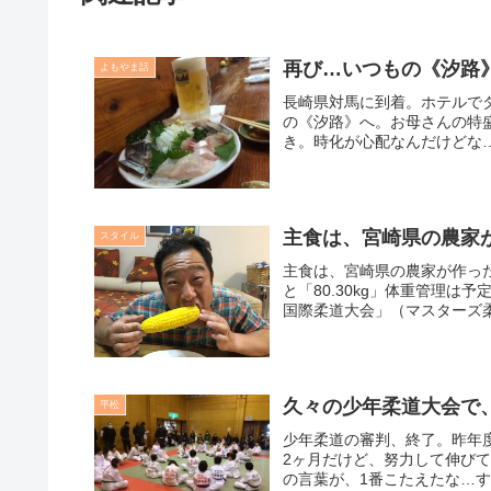
再び…いつもの《汐路
よもやま話
長崎県対馬に到着。ホテルで
の《汐路》へ。お母さんの特
き。時化が心配なんだけどな…。
主食は、宮崎県の農家
スタイル
主食は、宮崎県の農家が作っ
と「80.30kg」体重管理
国際柔道大会」（マスターズ柔道
久々の少年柔道大会で
平松
少年柔道の審判、終了。昨年
2ヶ月だけど、努力して伸び
の言葉が、1番こたえたな…す