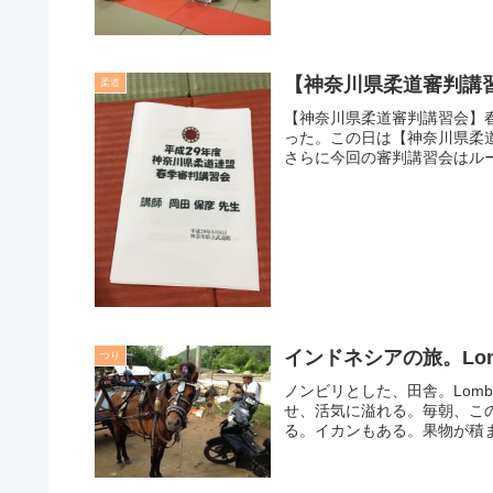
【神奈川県柔道審判講
柔道
【神奈川県柔道審判講習会】
った。この日は【神奈川県柔
さらに今回の審判講習会はルー
インドネシアの旅。Lo
つり
ノンビリとした、田舎。Lom
せ、活気に溢れる。毎朝、こ
る。イカンもある。果物が積ま