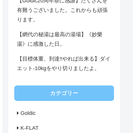
【Goldic20周年祭に感謝】たくさんを
有難うございました。これからも頑張
ります。
【網代の秘湯は最高の湯場】《妙樂
湯》に感激した日。
【目標体重、到達‼️やれば出来る】ダイ
エット-10kgをやり切りましたよ。
カテゴリー
Goldic
K-FLAT