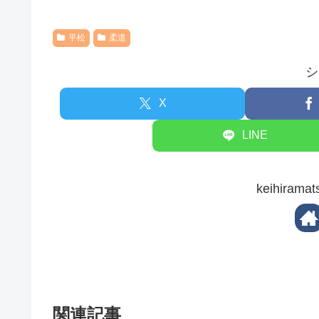
平松
柔道
シ
X
LINE
keihira
関連記事