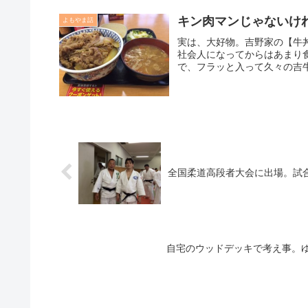
キン肉マンじゃないけ
よもやま話
実は、大好物。吉野家の【牛丼
社会人になってからはあまり
で、フラッと入って久々の吉牛
全国柔道高段者大会に出場。試
自宅のウッドデッキで考え事。