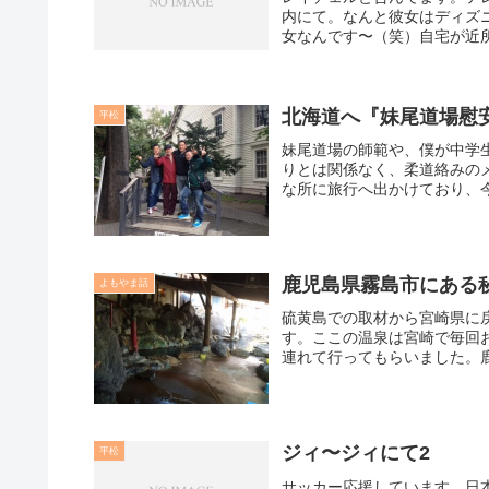
内にて。なんと彼女はディズ
女なんです〜（笑）自宅が近所
北海道へ『妹尾道場慰
平松
妹尾道場の師範や、僕が中学
りとは関係なく、柔道絡みの
な所に旅行へ出かけており、今
鹿児島県霧島市にある
よもやま話
硫黄島での取材から宮崎県に
す。ここの温泉は宮崎で毎回
連れて行ってもらいました。鹿
ジィ〜ジィにて2
平松
サッカー応援しています。日