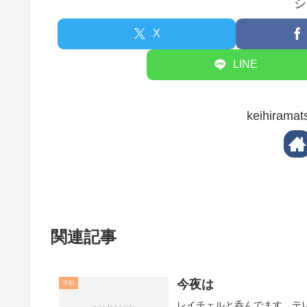
シ
X
LINE
keihira
関連記事
今夜は
平松
レイチェルと呑んでます。テ