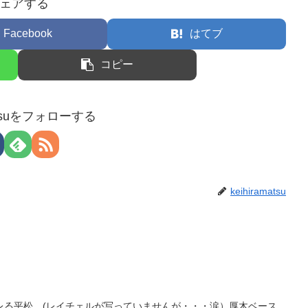
ェアする
Facebook
はてブ
コピー
matsuをフォローする
keihiramatsu
レる平松。(レイチェルが写っていませんが・・・涙）厚木ベース