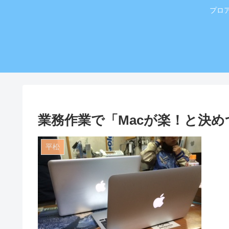
プロ
業務作業で「Macが楽！と決
平松