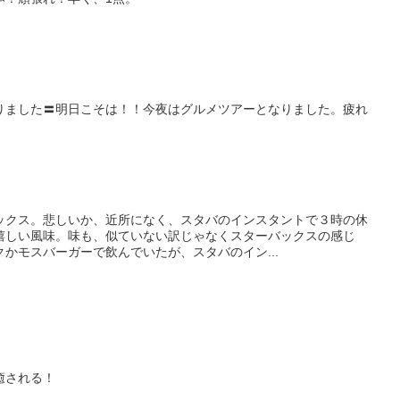
りました〓明日こそは！！今夜はグルメツアーとなりました。疲れ
ックス。悲しいか、近所になく、スタバのインスタントで３時の休
嬉しい風味。味も、似ていない訳じゃなくスターバックスの感じ
かモスバーガーで飲んでいたが、スタバのイン...
癒される！