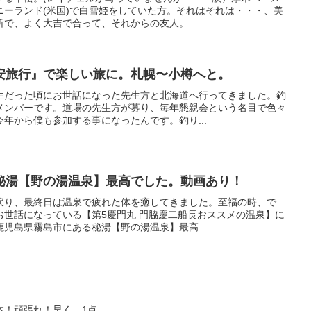
ニーランド(米国)で白雪姫をしていた方。それはそれは・・・、美
で、よく大吉で合って、それからの友人。...
安旅行』で楽しい旅に。札幌〜小樽へと。
生だった頃にお世話になった先生方と北海道へ行ってきました。釣
メンバーです。道場の先生方が募り、毎年懇親会という名目で色々
年から僕も参加する事になったんです。釣り...
秘湯【野の湯温泉】最高でした。動画あり！
戻り、最終日は温泉で疲れた体を癒してきました。至福の時、で
お世話になっている【第5慶門丸 門脇慶二船長おススメの温泉】に
児島県霧島市にある秘湯【野の湯温泉】最高...
本！頑張れ！早く、1点。