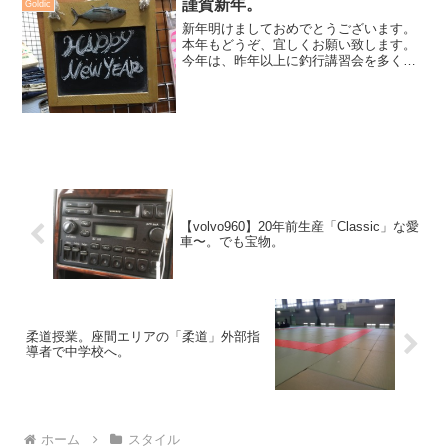
謹賀新年。
Goldic
い食べ、それなりに...
新年明けましておめでとうございます。
本年もどうぞ、宜しくお願い致します。
今年は、昨年以上に釣行講習会を多く組
み、近海での1dayイベントも意欲的にや
っていこうと思っております。また、
Goldicは10周年を迎える年となり、より
精力的に突き進...
【volvo960】20年前生産「Classic」な愛
車〜。でも宝物。
柔道授業。座間エリアの「柔道」外部指
導者で中学校へ。
ホーム
スタイル