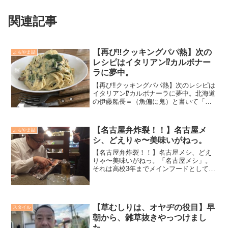
関連記事
【再び‼️クッキングパパ熱】次の
よもやま話
レシピはイタリアン⁉️カルボナー
ラに夢中。
【再び‼️クッキングパパ熱】次のレシピは
イタリアン⁉️カルボナーラに夢中。北海道
の伊藤船長＝（魚偏に鬼）と書いて「イ
トウ」から頂いた手作りベーコン。「慶
ちゃん、焼いても良いけど、カルボナー
ラの具材で使ってみて」と教えてもら
【名古屋弁炸裂！！】名古屋メ
よもやま話
い、夏に一度カルボ...
シ、どえりゃ〜美味いがねっ。
【名古屋弁炸裂！！】名古屋メシ、どえ
りゃ〜美味いがねっ。「名古屋メシ」。
それは高校3年までメインフードとして私
のこの身体の基礎を築き上げてくれた食
事。この「いいぶさ日記」ブログにも、
ちょくちょく「名古屋」ネタは入れてい
るが、今回は「名古屋メ...
【草むしりは、オヤヂの役目】早
スタイル
朝から、雑草抜きやっつけまし
た。