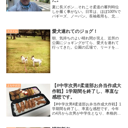
夏に長ズボン…それこそ柔道の審判時位
しか履く事がない。日常は、ほぼ100%で
バギーズ、ノーパン。長袖着用も、北海
道の川に入る以外はまず着ることはな
い。だから、長袖長ズボン着用の戦闘モ
ードになった時点で汗が額を覆うのだ。
愛犬連れてのジョグ！
スタイル
朝、気持ちのよい晴れ間が見え、近所の
公園にジョギングがてら、愛犬を連れて
行ってきた。公園の広場で、リードを伸
ばし、犬と一緒に走る。2頭は喜んで、私
を追い越そうと必死。私は、犬に負けじ
と必死。麻溝公園は、たくさんの人が遊
びに来ており、秋の気候...
【#中学次男#柔道部お弁当作成大
よもやま話
作戦】1学期間を終了し、率直な
感想です。
【#中学次男#柔道部お弁当作成大作戦】1
学期間を終了し、率直な感想です。今年
の4月から次男が中学生となり、本格的に
身体を作り上げていかなくてはならない
成長期に突入しました。これまで小学校
ではバランスの取れた給食をお腹いっぱ