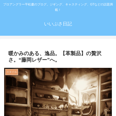
プロアングラー平松慶のブログ。ジギング、キャスティング、GTなどの話題満
載！
いいぶさ日記
暖かみのある、逸品。【革製品】の贅沢
さ。“藤岡レザー”へ。
スタイル