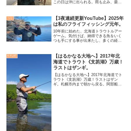
この日は沖に出られる。雨も止み、曇り
空で那覇北マリーナに到着。懐かしい
港。ここでたくさんの事を学んだ。（い
つしか、吉盛ハウスも出来上がってい
【3夜連続更新YouTube】2025年
つり
た）寄宮フィッシングセンター...
は私のフライフィッシング元年。
10年前に始めた、北海道トラウトルアー
ゲーム。気付けば、納得できる魚をいく
つも手にする事が出来たし、多くの経験
をさせてもらった。トラウトルアーゲー
ムで繋がった仲間達も多くご縁で継続さ
せてもらっているし、感謝ばかりです。
【はるかなる大地へ】2017年北
K-FLAT
今56歳。10年後の66歳時はどんな釣りを
海道でトラウト《支笏湖》万歳！
しているのか。どんな釣りが出来ている
ラストはザンギ。
のか。
【はるかなる大地へ】2017年北海道でト
ラウト《支笏湖》万歳！ラストはザン
ギ。札幌市内まで朝から戻る。阿部船長
宅宿泊は実に身体に最近慣れを感じてお
り、いわゆる『快適度満開』なワケであ
るため、グッスリと熟睡出来る身体にな
りつつある。しかし、札...