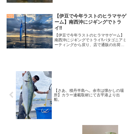
【伊豆で今年ラストのヒラマサゲ
つり
ーム】南西沖にジギングでトラ
イ‼️
【伊豆で今年ラストのヒラマサゲーム】
南西沖にジギングでトライ‼️パタゴニアミ
ーティングから戻り、店で通販の出荷を
済ませる。梱包まで終わらせたら、事前
に準備していたジギングタックルを車に
詰め込み、帰宅。この夜中から伊豆に走
る。ボーっとしていた...
【さあ、積丹半島へ。余市は懐かしの場
所】カラー連載取材にて古平港より出
船。