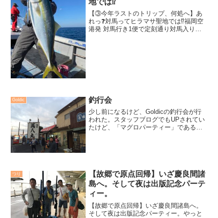
地では⁉️
【③今年ラストのトリップ、何処へ】あ
れっ❓対馬ってヒラマサ聖地では⁉️福岡空
港発 対馬行き1便で定刻通り対馬入りを
する。空港に迎えに来てくれた春田船長
は私の顔を見てビックリ。サプライズに
喜んでくたさり、嬉しかった。港でも拓
也若船長も驚いてく...
釣行会
Goldic
少し前になるけど、Goldicの釣行会が行
われた。スタッフブログでもUPされてい
たけど、「マグロパーティー」である。
近年相模湾には、大型のキハダマグロが
接岸し、遊漁船でのゲームが熱くなって
いる。もちろん、Goldicのお客さんも、
熱く通って...
【故郷で原点回帰】いざ慶良間諸
つり
島へ。そして夜は出版記念パーテ
ィー。
【故郷で原点回帰】いざ慶良間諸島へ。
そして夜は出版記念パーティー。やっと