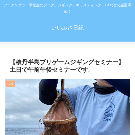
プロアングラー平松慶のブログ。ジギング、キャスティング、GTなどの話題満
載！
いいぶさ日記
【積丹半島ブリゲームジギングセミナー】
土日で午前午後セミナーです。
つり