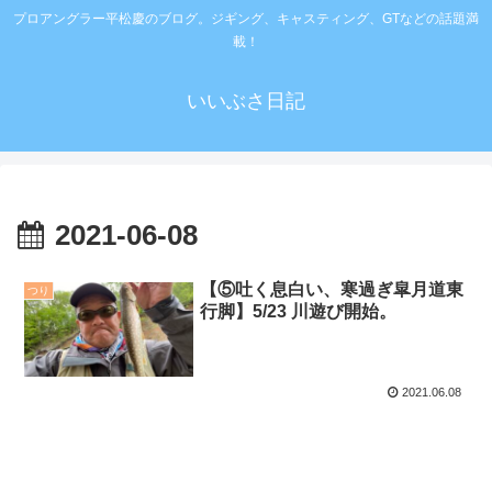
プロアングラー平松慶のブログ。ジギング、キャスティング、GTなどの話題満
載！
いいぶさ日記
2021-06-08
【⑤吐く息白い、寒過ぎ皐月道東
つり
行脚】5/23 川遊び開始。
2021.06.08