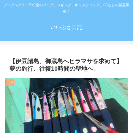
プロアングラー平松慶のブログ。ジギング、キャスティング、GTなどの話題満
載！
いいぶさ日記
【伊豆諸島、御蔵島へヒラマサを求めて】
夢の釣行、往復10時間の聖地へ。
つり