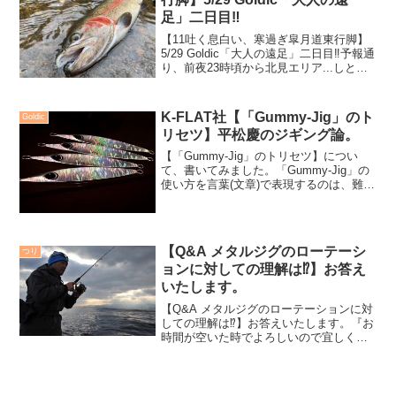
足」二日目‼️
【11吐く息白い、寒過ぎ皐月道東行脚】
5/29 Goldic「大人の遠足」二日目‼️予報通
り、前夜23時頃から北見エリア...しとし
と以上の雨は降り始め、私がチェックす
る時間の3時半はもうしっかりした雨模様
の朝になっていた。…こりゃマイッタ...
K-FLAT社【「Gummy-Jig」のト
Goldic
リセツ】平松慶のジギング論。
【「Gummy-Jig」のトリセツ】につい
て、書いてみました。「Gummy-Jig」の
使い方を言葉(文章)で表現するのは、難し
い。スピニングタックルのワンピッチア
クションを基本としたジギングでブリや
ヒラマサを狙うのが小生のスタイル。昨
日もお...
【Q&A メタルジグのローテーシ
つり
ョンに対しての理解は⁉️】お答え
いたします。
【Q&A メタルジグのローテーションに対
しての理解は⁉️】お答えいたします。『お
時間が空いた時でよろしいので宜しくお
願いいたします。』今回もFacebookメッ
センジャーを通じて、アングラーの方か
ら連絡をいただきました。私なりの考え
で返答さ...