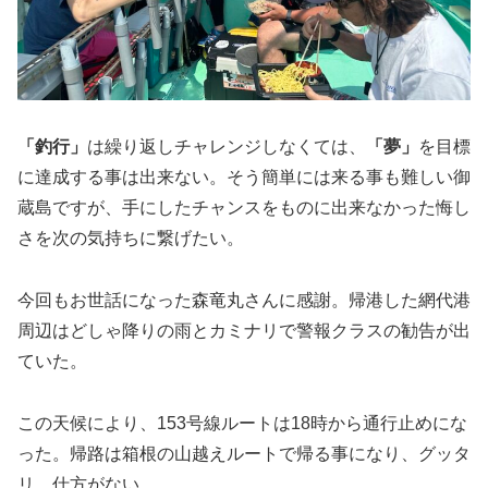
「釣行」
は繰り返しチャレンジしなくては、
「夢」
を目標
に達成する事は出来ない。そう簡単には来る事も難しい御
蔵島ですが、手にしたチャンスをものに出来なかった悔し
さを次の気持ちに繋げたい。
今回もお世話になった森竜丸さんに感謝。帰港した網代港
周辺はどしゃ降りの雨とカミナリで警報クラスの勧告が出
ていた。
この天候により、153号線ルートは18時から通行止めにな
った。帰路は箱根の山越えルートで帰る事になり、グッタ
リ。仕方がない。