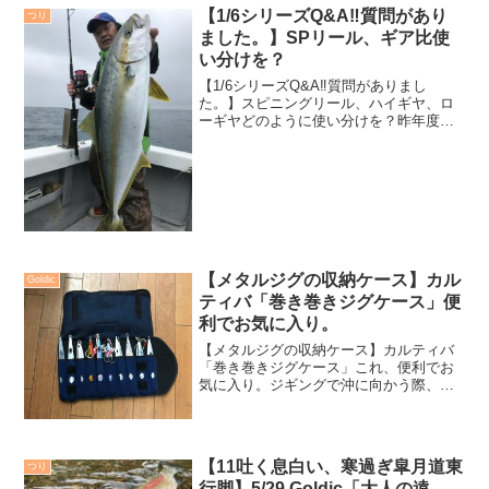
【1/6シリーズQ&A‼️質問があり
つり
ました。】SPリール、ギア比使
い分けを？
【1/6シリーズQ&A‼️質問がありまし
た。】スピニングリール、ハイギヤ、ロ
ーギヤどのように使い分けを？昨年度に
ショップ様企画の講習会でお話させても
らった時に事前にいくつかの質問をいた
だいており、その質問内容に沿ってお話
しさせてもらったので...
【メタルジグの収納ケース】カル
Goldic
ティバ「巻き巻きジグケース」便
利でお気に入り。
【メタルジグの収納ケース】カルティバ
「巻き巻きジグケース」これ、便利でお
気に入り。ジギングで沖に向かう際、小
生はパタゴニアのグレートディバイダー
29Lで収納して船に乗り込んでいますが、
その際、メタルジグをどのように収納し
ているのか。今回はメ...
【11吐く息白い、寒過ぎ皐月道東
つり
行脚】5/29 Goldic「大人の遠