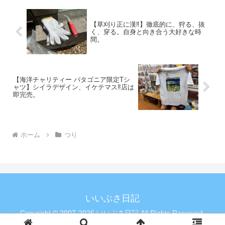
【草刈り正に漢‼️】徹底的に、狩る、抜
く、穿る。自身と向き合う大好きな時
間。
【海洋チャリティー パタゴニア限定Tシ
ャツ】シイラデザイン、イケテマス‼️店は
即完売。
ホーム
つり
いいぶさ日記
Copyright © 2007-2026 いいぶさ日記 All Rights Reserved.