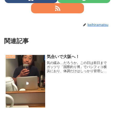
keihiramatsu
関連記事
気合いで大阪へ！
K-FLAT
気の緩み…だろうか。この日は前日まで
ガッツリ「国際釣り博」でパシフィコ横
浜におり、体調だけはしっかり管理した
つもりであったのだが...。朝起きると、
身体の節々が重くて痛む...。それでも身
体に鞭打って午前中に諸用を処理し、気
合いで大阪へと向...