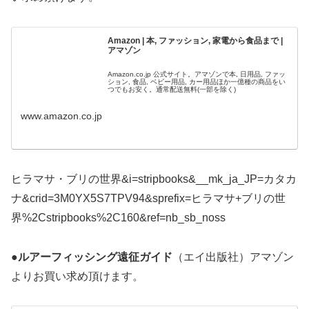
Amazon | 本, ファッション, 家電から食品まで |
アマゾン
Amazon.co.jp 公式サイト。アマゾンで本, 日用品, ファッ
ション, 食品, ベビー用品, カー用品ほか一億種の商品をい
つでもお安く。通常配送無料(一部を除く)
www.amazon.co.jp
ヒラマサ・ブリの世界&i=stripbooks&__mk_ja_JP=カタカ
ナ&crid=3M0YX5S7TPV94&sprefix=ヒラマサ+ブリの世
界%2Cstripbooks%2C160&ref=nb_sb_noss
●ルアーフィッシング遠征ガイド
（エイ出版社）アマゾン
よりお買い求め頂けます。