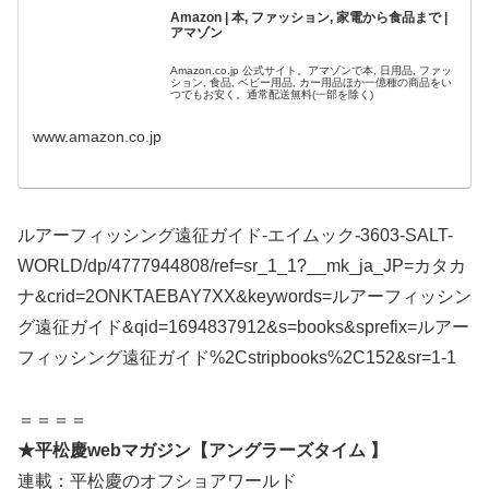
Amazon | 本, ファッション, 家電から食品まで |
アマゾン
Amazon.co.jp 公式サイト。アマゾンで本, 日用品, ファッ
ション, 食品, ベビー用品, カー用品ほか一億種の商品をい
つでもお安く。通常配送無料(一部を除く)
www.amazon.co.jp
ルアーフィッシング遠征ガイド-エイムック-3603-SALT-
WORLD/dp/4777944808/ref=sr_1_1?__mk_ja_JP=カタカ
ナ&crid=2ONKTAEBAY7XX&keywords=ルアーフィッシン
グ遠征ガイド&qid=1694837912&s=books&sprefix=ルアー
フィッシング遠征ガイド%2Cstripbooks%2C152&sr=1-1
＝＝＝＝
★平松慶webマガジン【アングラーズタイム 】
連載：平松慶のオフショアワールド