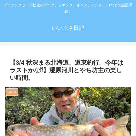
プロアングラー平松慶のブログ。ジギング、キャスティング、GTなどの話題満
載！
いいぶさ日記
【3/4 秋深まる北海道、道東釣行。今年は
ラストかな⁉️】湿原河川とやち坊主の楽し
い時間。
Goldic