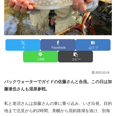
X
Facebook
はてブ
LINE
コピー
2023.10.19
バックウォーターでガイドの佐藤さんと合流。この日は加
藤達也さんも湿原参戦。
私と老沼さんは加藤さんの車に乗り込み、いざ出発。目的
地まで北見から約2時間。美幌から屈斜路湖を抜け、別海