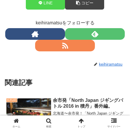
LINE
コピー
keihiramatsuをフォローする
keihiramatsu
関連記事
余市発「North Japan ジギングバ
K-FLAT
トル 2016 in 積丹」番外編。
北海道〜余市発！「North Japan ジギング
バトル 2016 in 積丹」番外編。大会は無
事終了。大きなトラブルも無く運営陣の
完璧な動きに感謝。大会終了後、宿に戻
ホーム
検索
トップ
サイドバー