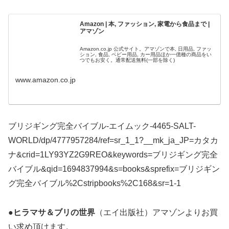
Amazon | 本, ファッション, 家電から食品まで |
アマゾン
Amazon.co.jp 公式サイト。アマゾンで本, 日用品, ファッ
ション, 食品, ベビー用品, カー用品ほか一億種の商品をい
つでもお安く。通常配送無料(一部を除く)
www.amazon.co.jp
ブリジギング完全バイブル-エイムック-4465-SALT-
WORLD/dp/4777957284/ref=sr_1_1?__mk_ja_JP=カタカ
ナ&crid=1LY93YZ2G9REO&keywords=ブリジギング完全
バイブル&qid=1694837994&s=books&sprefix=ブリジギン
グ完全バイブル%2Cstripbooks%2C168&sr=1-1
●ヒラマサ＆ブリの世界
（エイ出版社）アマゾンよりお買
い求め頂けます。