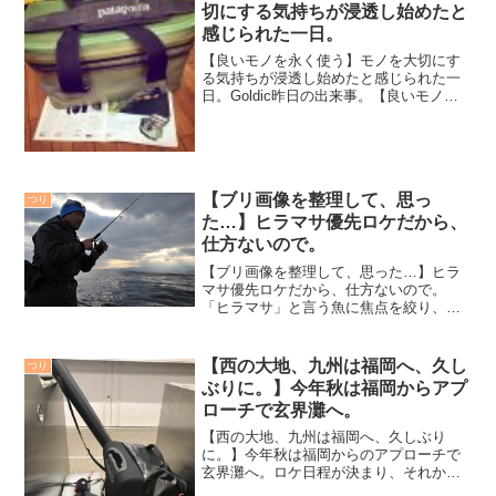
切にする気持ちが浸透し始めたと
感じられた一日。
【良いモノを永く使う】モノを大切にす
る気持ちが浸透し始めたと感じられた一
日。Goldic昨日の出来事。【良いモノを
永く使う】モノを大切にする気持ちが浸
透し始めたと感じられた一日。昨日、お
店にご来店下さったお客様との会話の中
で、「この方と共感...
【ブリ画像を整理して、思っ
つり
た…】ヒラマサ優先ロケだから、
仕方ないので。
【ブリ画像を整理して、思った…】ヒラ
マサ優先ロケだから、仕方ないので。
「ヒラマサ」と言う魚に焦点を絞り、何
年も追い続けているのだが、ヒラマサ狙
いに必ず参加してくれるのが『ブリ』。
今日はいつもの主役「ヒラマサ」ではな
【西の大地、九州は福岡へ、久し
つり
く『ブリ』に絞って書いてみ...
ぶりに。】今年秋は福岡からアプ
ローチで玄界灘へ。
【西の大地、九州は福岡へ、久しぶり
に。】今年秋は福岡からのアプローチで
玄界灘へ。ロケ日程が決まり、それから
毎日の様に天気予報とにらめっこ。予想