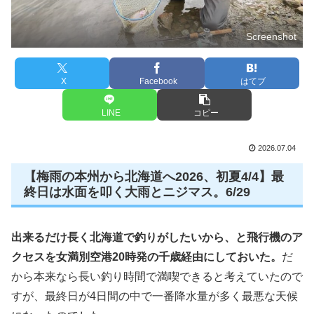
Screenshot
X
Facebook
はてブ
LINE
コピー
2026.07.04
【梅雨の本州から北海道へ2026、初夏4/4】最
終日は水面を叩く大雨とニジマス。6/29
出来るだけ長く北海道で釣りがしたいから、と飛行機のア
クセスを女満別空港20時発の千歳経由にしておいた。
だ
から本来なら長い釣り時間で満喫できると考えていたので
すが、最終日が4日間の中で一番降水量が多く最悪な天候