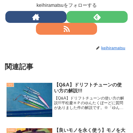
keihiramatsuをフォローする
keihiramatsu
関連記事
【Q&A】ドリフトチューンの使
つり
い方の解説!!!
【Q&A】ドリフトチューンの使い方の解
説!!!平松慶ＨＰのゆんたくぼーどに質問
がありました件の解説です。※「ゆんた
くぼーど」は現在閉鎖されております。
１）ドリフトチューンのアクション・使
い方・・・ですね。 ２）ゴールド系カ
ラーの対応この２つ...
【良いモノを永く使う】モノを大
Goldic