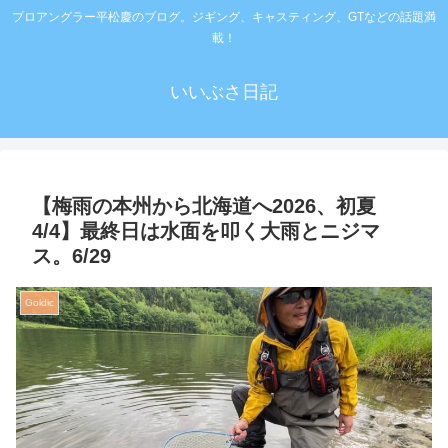
プロアングラー平松慶のブログ。ジギング、キャスティング、GTなどの話題満
載！
いいぶさ日記
【梅雨の本州から北海道へ2026、初夏
4/4】最終日は水面を叩く大雨とニジマ
ス。6/29
Goldic