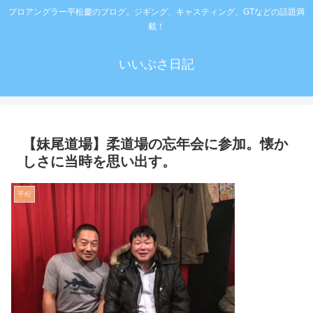
プロアングラー平松慶のブログ。ジギング、キャスティング、GTなどの話題満
載！
いいぶさ日記
【妹尾道場】柔道場の忘年会に参加。懐か
しさに当時を思い出す。
平松