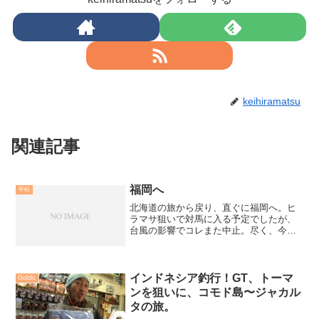
keihiramatsu
関連記事
福岡へ
平松
北海道の旅から戻り、直ぐに福岡へ。ヒ
ラマサ狙いで対馬に入る予定でしたが、
台風の影響でコレまた中止。尽く、今秋
は台風に泣かされております。しかし、
現場に行かなくては話になりません。タ
イミングを見つけ、急いで福岡行きのチ
ケットを用意。いざ、福岡...
インドネシア釣行！GT、トーマ
Goldic
ンを狙いに、コモド島〜ジャカル
タの旅。