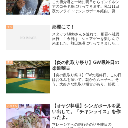
この勇介君と一緒に明日からインドネシ
アのコモド島に行ってきます。私は11日
夜のフライトでシンガポール経由、勇介
君はガルーダインドネシア航空で直行。
12日にバリ島で合流となります。コモド
島でGTを3日間狙い、ジャカルタに移
那覇にて！
平松
り、トーマンも狙って...
スタッフMidoさんを連れて、那覇へ社員
旅行…！今日は、ショアゲーを楽しんで
来ました。熱田漁港に行ってきました
が、厳しい海でした…。明日からは、GT
ツアーのお客様が来沖します。だから、
今日はスタッフはバラバラでフリータイ
ム。ひとり、ノンビリ...
【炎の乱取り祭り】GW最終日の
柔道
柔道稽古
【炎の乱取り祭り】GWの最終日。この日
はお休みを頂いて、朝から八王子へ。そ
う、大好きな乱取り稽古があり、前夜の
原道場稽古もそこそこにして、体調を整
えたのだ。本当はこの日は午後から審判
講習会があり、ライセンス更新もあった
ので参加出来なかったの...
【オヤジ料理】シンガポールを思
スタイル
い出して。「チキンライス」を作
ったよ。
マレーシアへの釣行会の話を昨日の