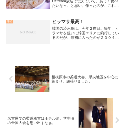
Ustream放送で伝えていて、あっ！食べ
たいなっ、と思い、作ったのが、これ。
チキンライス。シンガポールで、Broのク
リスがいつも連れて行ってくれたチキン
ライスの味を思い出し、昼に作る…。美
ヒラマサ最高！
平松
味い！めっちゃ美味...
韓国の済州島は、今年２度目。毎年、ヒ
ラマサを狙いに韓国エリアに釣行してい
るのだが、最初に入ったのが２００４
年、秋。釣りビジョンのロケで入り、幸
いにも２０ｋｇ超をキャッチすることが
出来た。今回、その季節に合わせ釣行し
て来たのだが、例年に比べ、...
相模原市の柔道大会。県央地区を中心に
集まり、頑張りました。
名古屋での柔道稽古はホテル泊。学生頃
の全国大会を思い出すなぁ。