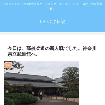
プロアングラー平松慶のブログ。ジギング、キャスティング、GTなどの話題満
載！
いいぶさ日記
今日は、高校柔道の新人戦でした。神奈川
県立武道館へ。
平松