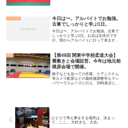
今日は〜。アルバイトでお勉強。
よもやま話
古巣でしっかりと学ぶ1日。
今日は〜。アルバイトでお勉強。古巣で
しっかりと学ぶ1日。お店は定休日です
が、朝からアルバイトに行って来ます。
久しぶりの、旧職場にて棚卸しのカウン
トアルバイト・・・。この時期、決算絡
みでの調書〜つき立て調査などといった
【第49回 関東中学校柔道大会】
柔道
業務のお手伝いに、です。...
畳敷きと会場設営。今年は地元相
模原会場で開催。
椅子などを並べての作業。ケアシステム
等カメラ配置などの最終微調整等もマン
パワーでスムーズに行え、20時過ぎには
完了となったのでした。翌日となる、こ
れからいよいよ関東柔道大会が始まる。
個人戦からになるので前日計量から。ま
た審判会議なども行われて大会当日を迎
える。
ひとりで考え事をする場所は、決まっ
て、ここ。 大好きな、大吉。