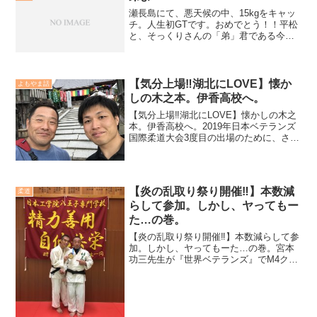
瀬長島にて、悪天候の中、15kgをキャッ
チ。人生初GTです。おめでとう！！平松
と、そっくりさんの「弟」君である今泉
さん。やったね〜！今回も。沖縄、最
高！！
【気分上場‼️湖北にLOVE】懐か
よもやま話
しの木之本。伊香高校へ。
【気分上場‼️湖北にLOVE】懐かしの木之
本。伊香高校へ。2019年日本ベテランズ
国際柔道大会3度目の出場のために、さて
どう行こうかと大会計量2日前に慌ててし
まった…。明楽先輩も大会エントリーを
されており、電話で聞いてみると車に同
車させても...
【炎の乱取り祭り開催‼️】本数減
柔道
らして参加。しかし、ヤってもー
た…の巻。
【炎の乱取り祭り開催‼️】本数減らして参
加。しかし、ヤってもーた…の巻。宮本
功三先生が『世界ベテランズ』でM4クラ
ス-73kgクラスで2連覇。お祝いを伝えな
いと！と次男、女房と3人で日本工学院八
王子専門学校道場へと朝から向かう。自
宅から車で...