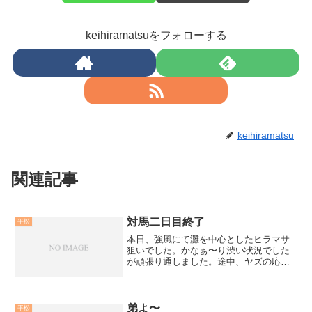
keihiramatsuをフォローする
keihiramatsu
関連記事
対馬二日目終了
平松
本日、強風にて灘を中心としたヒラマサ
狙いでした。かなぁ〜り渋い状況でした
が頑張り通しました。途中、ヤズの応酬
に会いなかなかヒラマサを狙うことが難
しかったんですがどうにか6kgクラスはキ
ャッチ出来ました。今日、対馬で必死に
ヒラマサを狙っている...
弟よ〜
平松