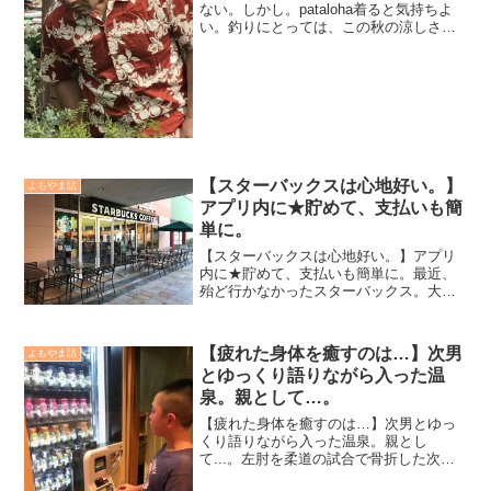
ない。しかし。pataloha着ると気持ちよ
い。釣りにとっては、この秋の涼しさが
嬉しくて仕方が無い。釣行時も暑さと闘
うことで集中力も減り、意欲が軽減され
てしまうのが夏の釣りだ。それに比べ、
海水温もゆっくり...
【スターバックスは心地好い。】
よもやま話
アプリ内に★貯めて、支払いも簡
単に。
【スターバックスは心地好い。】アプリ
内に★貯めて、支払いも簡単に。最近、
殆ど行かなかったスターバックス。大好
きなんだけど、近年財布を意識的に節約
する様にしてからは『スタバは自身にと
って贅沢だ』と決めつけて出来るだけ我
【疲れた身体を癒すのは…】次男
よもやま話
慢する様にしてきた。ただ...
とゆっくり語りながら入った温
泉。親として…。
【疲れた身体を癒すのは…】次男とゆっ
くり語りながら入った温泉。親とし
て...。左肘を柔道の試合で骨折した次
男。それから3週間は当然肘にギブスをし