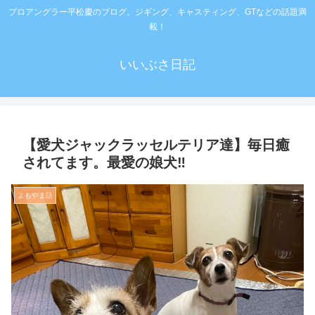
プロアングラー平松慶のブログ。ジギング、キャスティング、GTなどの話題満
載！
いいぶさ日記
【愛犬ジャックラッセルテリア達】毎日癒
されてます。最愛の娘犬‼️
よもやま話