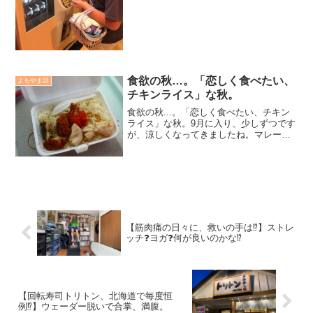
て固定し、動かさない状態での生活とな
っていた。普段から運動量の多い次男は
イライラ気味が隠せない時...
食欲の秋…。「恋しく食べたい、
よもやま話
チキンライス」な秋。
食欲の秋...。「恋しく食べたい、チキン
ライス」な秋。9月に入り、少しずつです
が、涼しくなってきましたね。マレーシ
アに行った8月下旬は、成田から出発して
シンガポールに着いた時「あっ、涼しい
ぞ〜！！」素直に思ってしまったほど。
温暖化が騒がれて...
【筋肉痛の日々に、救いの手は⁉️】ストレ
ッチ❓ヨガ❓何が良いのかな⁉️
【回転寿司トリトン、北海道で毎度恒
例⁉️】ウェーダー脱いで合掌、満腹。