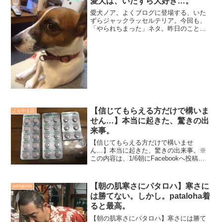
愛犬は、いたずら大好き…。
愛犬ノア。よくブログに登場する、いた
ずらジャックラッセルテリア。今回も、
「やられちまった」ネタ。昨日のこと。
仕事が終わり、帰宅してテレビを観なが
らゆっくりとしていると...「お父さん！
ノア！！」と次男が叫ぶ。ノアを探す
と、テーブルの下でおと...
【信じてもらえる方だけで構いま
よもやま話
せん…】本当に起きた、驚きの出
来事。
【信じてもらえる方だけで構いませ
ん…】本当に起きた、驚きの出来事。※
この内容は、1/6朝にFacebookへ投稿し
たモノに手を加え、よりリアルに書き足
したものです。2018年4月下旬に柔道の練
習中、突然右肩に激痛が走り、それから
【朝の肌寒さにパタロハ】寒さに
patagonia
ずっとずっと...
は勝てない。しかし。pataloha着
ると最高。
【朝の肌寒さにパタロハ】寒さには勝て