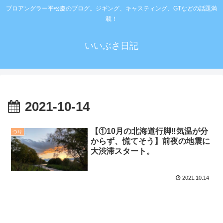
プロアングラー平松慶のブログ。ジギング、キャスティング、GTなどの話題満
載！
いいぶさ日記
2021-10-14
【①10月の北海道行脚‼️気温が分
つり
からず、慌てそう】前夜の地震に
大渋滞スタート。
2021.10.14