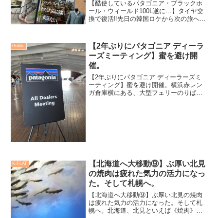
【酷使しているパタゴニア・ブラックホ
ール・ウィールド100L遂に…】タイヤ交
換で復活‼️先日の韓国ロケから次の旅へ、
と自宅で洗濯物を出していると、バッグ
の動きに何かストレスを感じた…。持ち
手を握り、動かしてみる。「ん⁉️」ゴトゴ
【2年ぶりにパタゴニア ディーラ
Goldic
トと振動が伝...
ーズミーティング】蜜を避け開
催。
【2年ぶりにパタゴニア ディーラーズミ
ーティング】蜜を避け開催。横浜赤レン
ガ倉庫横にある、大型フェリーのりば
《大さん橋》で2年ぶりとなる【パタゴニ
ア ディーラーズミーティング】が開催さ
れました。人数制限、時間予約、厚生労
働省 接触確認アプリ...
【北海道へ大移動⑨】ぶ厚い北見
K-FLAT
の焼肉は疲れた気力の活力になっ
た。そして札幌へ。
【北海道へ大移動⑨】ぶ厚い北見の焼肉
は疲れた気力の活力になった。そして札
幌へ。北海道、北見といえば《焼肉》。