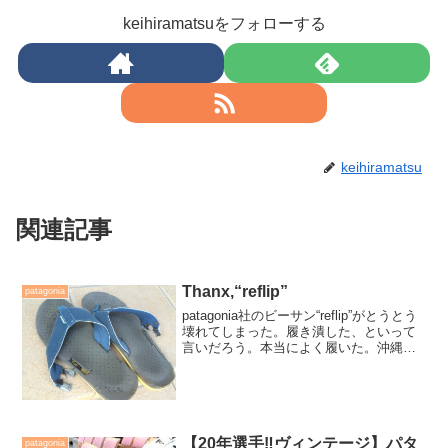
keihiramatsuをフォローする
keihiramatsu
関連記事
Thanx,“reflip”
patagonia
patagonia社のビーサン“reflip”がとうとう
壊れてしまった。履き潰した、といって
言いだろう。本当によく履いた。沖縄に
行く時も、ミッションビーチでも、oleで
も、ぜんざいを食べに行ってた時も、オ
ーストラリアにも、インドネシアにも
ト...
【20年選手‼️ヴィンテージ】パタ
patagonia