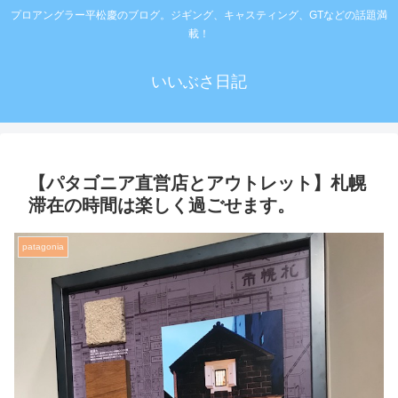
プロアングラー平松慶のブログ。ジギング、キャスティング、GTなどの話題満
載！
いいぶさ日記
【パタゴニア直営店とアウトレット】札幌
滞在の時間は楽しく過ごせます。
patagonia