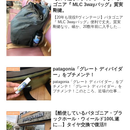
ゴニア『 MLC 3wayバッグ』質実
剛健。
【20年も現役‼️ヴィンテージ】パタゴニア
『 MLC 3wayバッグ』便利で丈夫。質実
剛健なり。確か、20数年前に入手したの
がこの『 MLC 3wayバッグ』。スーツな
ど、ジャケットを持参しての旅時に便利
だなっとこいつを選んで結婚式や展示
会...
patagonia「グレート ディバイダ
patagonia
ー」をプチメンテ！
patagonia「グレート ディバイダー」をプ
チメンテ！「グレート ディバイダー」を
プチメンテ！このところ、近場の仕事が
多く次の遠征は再来週の宮崎ロケまでお
預け...なので、今日は普段酷使している
パタゴニアのバッグをメンテナンス。
「グレー...
【酷使しているパタゴニア・ブラ
patagonia
ックホール・ウィールド100L遂
に…】タイヤ交換で復活‼️