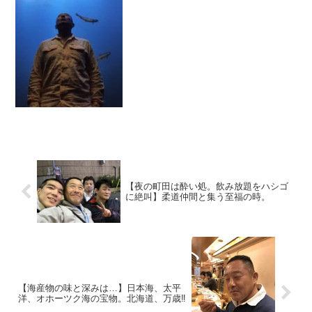
これ、なぜなのかはわかりませんが、
《焼肉》な街なのであります。ラストナ
イトは、北見アングラーの佐藤さんが焼
肉屋『焼肉 仁』へ連れて行...
【夜の町田は酔い処。飲み放題をハシゴ
に絶叫】柔道仲間と集う至福の時。
【海産物の味と深みは…】日本海、太平
洋、オホーツク海の宝物。北海道、万歳‼️