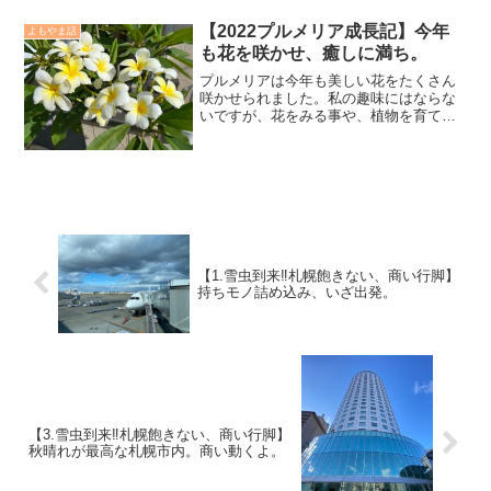
【2022プルメリア成長記】今年
よもやま話
も花を咲かせ、癒しに満ち。
プルメリアは今年も美しい花をたくさん
咲かせられました。私の趣味にはならな
いですが、花をみる事や、植物を育てる
事は好き。黙って花をみて、水をやり、
時には肥料なども与えて成長過程を楽し
んでいます。植物を見ていると、心が和
むんです。何故だかわかり...
【1.雪虫到来‼️札幌飽きない、商い行脚】
持ちモノ詰め込み、いざ出発。
【3.雪虫到来‼️札幌飽きない、商い行脚】
秋晴れが最高な札幌市内。商い動くよ。