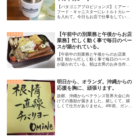
した。
【パタゴニアプロビジョンズ】ミアー・
フード・キャニスターにレトルトカレー
を入れて。今日もお店で仕事をしていま
すが、お昼ご飯は出来る限り持参したい
のが正直なところ。節約するところは節
約し、使う時はしっかり使う。ランチひ
【午前中の別業務と午後からお店
よもやま話
つとも積み重なれば結構な...
業務】忙しく動く事で毎日のペー
スが築かれている。
【午前中の別業務と午後からのお店業
務】朝から忙しく動く事で毎日のペース
が築かれている。朝は次男のお弁当作り
から始まる。これは次男が今年4月から中
学生になったのでそれからのルーティン
として作り始めており、どうにか現在ま
明日から、オランダ。沖縄からの
よもやま話
で頑張り続けている。「頑...
応援を胸に、頑張ります。
故郷、沖縄からベテランズ世界大会に向
けての激励が届きました。嬉しくて、嬉
しくて仕方がありません。4年前、ガンで
1度は終わりかけた人生でしたが、クソ根
性だけで今、こうして柔道に助けられ元
気な身体を取り戻せました。明日、成田
空港からオランダのア...