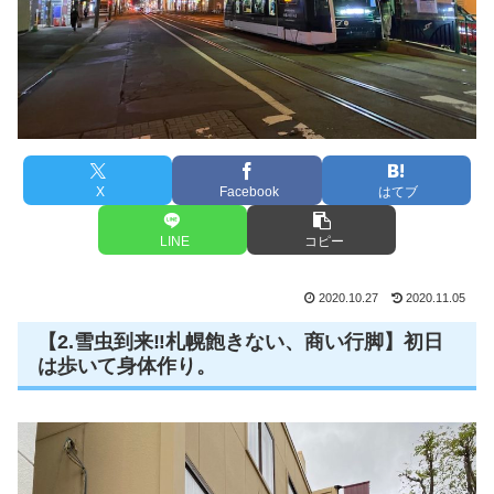
X
Facebook
はてブ
LINE
コピー
2020.10.27
2020.11.05
【2.雪虫到来‼️札幌飽きない、商い行脚】初日
は歩いて身体作り。