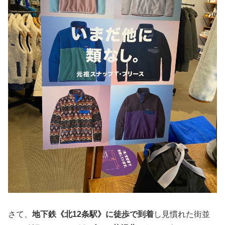
さて、
地下鉄《北12条駅》に徒歩で到着
し見慣れた街並