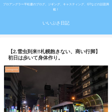
プロアングラー平松慶のブログ。ジギング、キャスティング、GTなどの話題満
載！
いいぶさ日記
【2.雪虫到来‼️札幌飽きない、商い行脚】
初日は歩いて身体作り。
patagonia