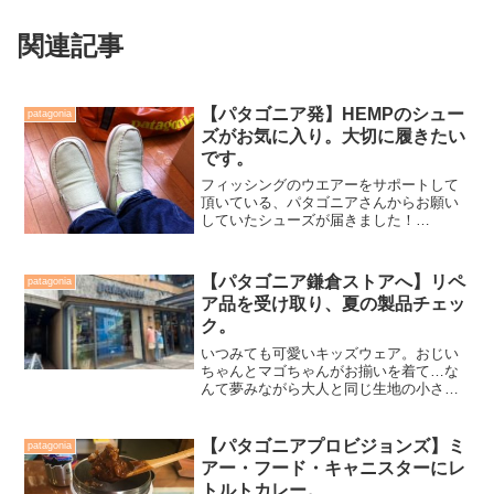
関連記事
【パタゴニア発】HEMPのシュー
patagonia
ズがお気に入り。大切に履きたい
です。
フィッシングのウエアーをサポートして
頂いている、パタゴニアさんからお願い
していたシューズが届きました！
Facebookでは、直ぐに書き込みました
が、とにかく軽くて履きやすい！とても
足にフィットしてくれていて、即！超！
【パタゴニア鎌倉ストアへ】リペ
patagonia
お気に入りに。今までも似...
ア品を受け取り、夏の製品チェッ
ク。
いつみても可愛いキッズウェア。おじい
ちゃんとマゴちゃんがお揃いを着て…な
んて夢みながら大人と同じ生地の小さな
ウェアを手にしては満足気味に見せても
らっていたのでした。今回はサコッシュ
が欲しかったのでそちらだけ入手し終
【パタゴニアプロビジョンズ】ミ
patagonia
了。マネージャーの野原さんと半分以上
アー・フード・キャニスターにレ
釣り話をし、鎌倉ストアを後にしたので
トルトカレー。