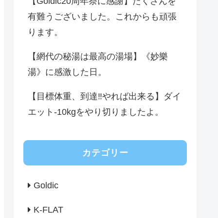
【Goldic20周年祭に感謝】たくさんを
有難うございました。これからも頑張
ります。
【網代の秘湯は最高の湯場】《妙樂
湯》に感激した日。
【目標体重、到達‼️やれば出来る】ダイ
エット-10kgをやり切りましたよ。
カテゴリー
Goldic
K-FLAT