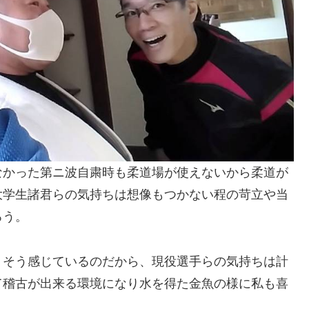
なかった第ニ波自粛時も柔道場が使えないから柔道が
大学生諸君らの気持ちは想像もつかない程の苛立や当
ろう。
、そう感じているのだから、現役選手らの気持ちは計
て稽古が出来る環境になり水を得た金魚の様に私も喜