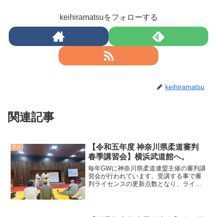
keihiramatsuをフォローする
keihiramatsu
関連記事
【令和五年度 神奈川県柔道審判
柔道
春季講習会】横浜武道館へ。
毎年GWに神奈川県柔道連盟主催の審判講
習会が行われています。受講する事で審
判ライセンスの更新点数となり、ライセ
ンス持続への手段として義務付けられて
います。また年々改正されていく柔道ル
ール。これを学んでおかなければ審判も
出来ないので私は意欲的...