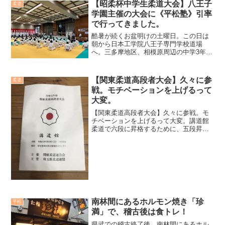
【昭柔杯中学生柔道大会】八王子
柔道
学園主催の大会に《平松塾》引率
で行ってきました。
酷暑が続くお盆明けの土曜日。この日は
朝から日本工学院八王子専門学校道場
へ。三多摩地区、相模原周辺の中学3年生
までが対象の柔道大会に7人でエントリー
（内、2人は怪我で欠場）し《平松塾》で
参加させて頂きました。会場は通い慣れ
【関東柔道高段者大会】久々に参
柔道
た日本工学院八王子専...
戦。モチベーションを上げるって
大変。
【関東柔道高段者大会】久々に参戦。モ
チベーションを上げるって大変。講道館
柔道で六段に昇格するために、五段昇段
から最低でも9年の修業期間が必要になる
と言われています。都道府県による違い
等はあるかもしれませんが私が所属して
いるところからは、そう...
南林間にあるホルモン焼き「珍
平松
満」で、稽古後は食トレ！
県武での稽古終了後、南林間にあるホル