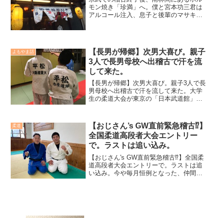
モン焼き「珍満」へ。僕と宮本功三君は
アルコール注入、息子と後輩のマサキは
食トレへ。ヤマーキー監督からも、増量
指示があり、ひたすら焼いて食べて、焼
いて食べ、更に食べ、焼いて…。満腹、
と言ってから更にご飯大盛...
【長男が帰郷】次男大喜び。親子
よもやま話
3人で長男母校へ出稽古で汗を流
して来た。
【長男が帰郷】次男大喜び。親子3人で長
男母校へ出稽古で汗を流して来た。大学
生の柔道大会が東京の「日本武道館」で
行なわれており、その応援で大阪で生活
している長男が帰省してきた。本来なら
小生ら家族が「日本武道館」へ長男の応
【おじさん’s GW直前緊急稽古⁉️】
柔道
援に行きたかったのだが...
全国柔道高段者大会エントリー
で。ラストは追い込み。
【おじさん's GW直前緊急稽古⁉️】全国柔
道高段者大会エントリーで。ラストは追
い込み。今や毎月恒例となった、仲間内
おじさん達が募って柔道稽古をする《お
じさん's柔道稽古》がGW直前の休日を利
用し行われた。福井学先生が稽古リード
をして下さり...