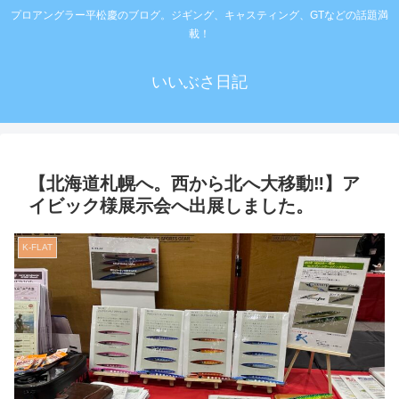
プロアングラー平松慶のブログ。ジギング、キャスティング、GTなどの話題満
載！
いいぶさ日記
【北海道札幌へ。西から北へ大移動‼️】ア
イビック様展示会へ出展しました。
K-FLAT