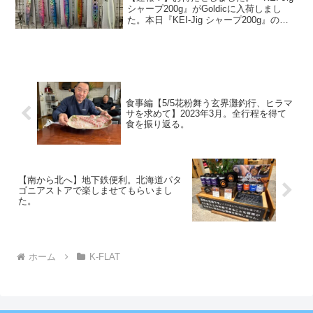
シャープ200g』がGoldicに入荷しまし
た。本日『KEI-Jig シャープ200g』の人
気カラーが入荷致しました。まだ全色は
入荷しておりませんが、少しずつ生産さ
れており、秋のジギングシーズン...
食事編【5/5花粉舞う玄界灘釣行、ヒラマ
サを求めて】2023年3月。全行程を得て
食を振り返る。
【南から北へ】地下鉄便利。北海道パタ
ゴニアストアで楽しませてもらいまし
た。
ホーム
K-FLAT