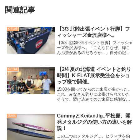
関連記事
【3/3 北陸出張イベント行脚】フ
K-FLAT
ィッシャーズ金沢店様へ。
【3/3 北陸出張イベント行脚】フィッシャ
ーズ金沢店様へ。「こんなになぜ、梅こ
んぶ茶があるのだろうか…」自分の記憶
には出てこないのだ。この日のホテル朝
食は、抜いた。一度空腹を作り身体を整
えたかった。早起きをして、湯船にお湯
【2/4 夏の北海道 イベントと釣り
K-FLAT
を溜め朝風呂に浸か...
時間】K-FLAT展示受注会をショ
ップ様で開催。
15:00を回ってからのご来店が多かった。
これ、みなさん釣りに出掛けられていた
そうで、駆け込みでのご来店に感謝なの
でした。こうして無事イベントも終了
し、ホテルに一度戻ってから北見の街で
打ち上げだったのでした。ご来店ご注文
GummyとKeitanJIg..平松慶、開
Goldic
くださったお客様、有難うございまし
発メタルジグの使い方の違いを解
た。
説！
この二つのメタルジグ…。ヒラマサを釣