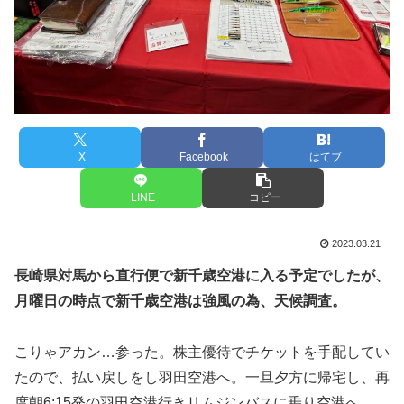
X
Facebook
はてブ
LINE
コピー
2023.03.21
長崎県対馬から直行便で新千歳空港に入る予定でしたが、
月曜日の時点で新千歳空港は強風の為、天候調査。
こりゃアカン…参った。株主優待でチケットを手配してい
たので、払い戻しをし羽田空港へ。一旦夕方に帰宅し、再
度朝6:15発の羽田空港行きリムジンバスに乗り空港へ。