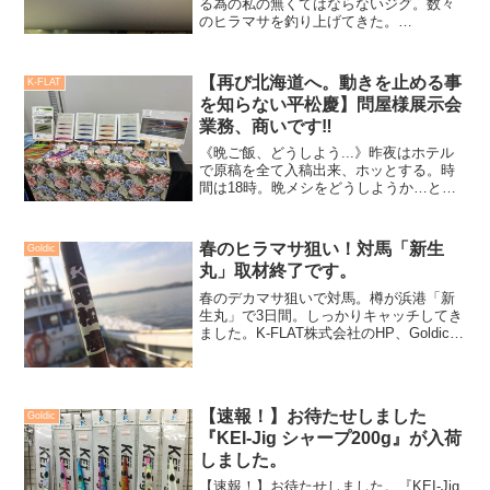
る為の私の無くてはならないジグ。数々
のヒラマサを釣り上げてきた。
上:Gummy 200g下:Keitan Jig 200g朝1番
のポイントに入った時に、潮の流れを確
認するために、先ずこのどちらかの
【再び北海道へ。動きを止める事
K-FLAT
200g...
を知らない平松慶】問屋様展示会
業務、商いです‼️
《晩ご飯、どうしよう...》昨夜はホテル
で原稿を全て入稿出来、ホッとする。時
間は18時。晩メシをどうしようか…と考
え、ホテル近くにある、いつもの居酒屋
でひとり飲みするか、メーカー仲間に連
絡でもしてみようか、など思ったのです
春のヒラマサ狙い！対馬「新生
Goldic
が...。この所続...
丸」取材終了です。
春のデカマサ狙いで対馬。樽が浜港「新
生丸」で3日間。しっかりキャッチしてき
ました。K-FLAT株式会社のHP、Goldicの
HP、Facebook等で報告していきます。
iPhoneから送信
【速報！】お待たせしました
Goldic
『KEI-Jig シャープ200g』が入荷
しました。
【速報！】お待たせしました。『KEI-Jig