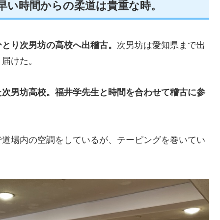
】早い時間からの柔道は貴重な時。
ひとり次男坊の高校へ出稽古。
次男坊は愛知県まで出
り届けた。
た次男坊高校。福井学先生と時間を合わせて稽古に参
で道場内の空調をしているが、テーピングを巻いてい
。