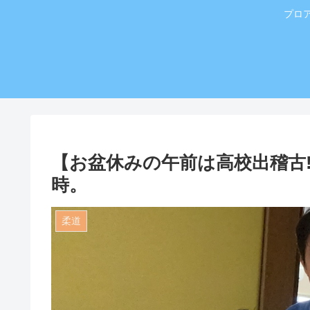
プロ
【お盆休みの午前は高校出稽古
時。
柔道