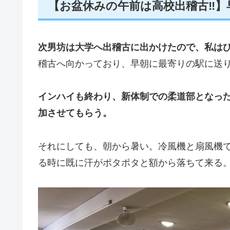
【お盆休みの午前は高校出稽古‼️
次男坊は大学へ出稽古に出かけたので、私は
稽古へ向かっており、早朝に最寄りの駅に送
インハイも終わり、新体制での柔道部となっ
加させてもらう。
それにしても、朝から暑い。冷風機と扇風機
る時に既に汗がポタポタと額から落ちて来る