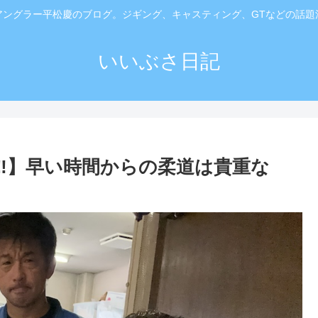
アングラー平松慶のブログ。ジギング、キャスティング、GTなどの話題
いいぶさ日記
‼️】早い時間からの柔道は貴重な