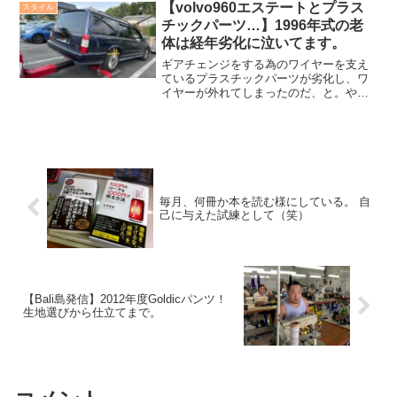
こ。仲間と七輪でワイワイやるのも良
【volvo960エステートとプラス
スタイル
し！と、とにかく大好き...
チックパーツ…】1996年式の老
体は経年劣化に泣いてます。
ギアチェンジをする為のワイヤーを支え
ているプラスチックパーツが劣化し、ワ
イヤーが外れてしまったのだ、と。やっ
ぱりか…。ただ、修理代は片手以下で収
まるとの事。これほど嬉しい事はない。
良かった…。修理自体は簡単に済ませま
す、とも連絡がもらえ、故障後3日目で老
体ボルボ様は帰宅したのでした。それに
しても…。
毎月、何冊か本を読む様にしている。 自
己に与えた試練として（笑）
【Bali島発信】2012年度Goldicパンツ！
生地選びから仕立てまで。