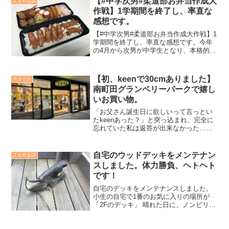
【#中学次男#柔道部お弁当作成大
よもやま話
なり、それなりに暑さ対策...
作戦】1学期間を終了し、率直な
感想です。
【#中学次男#柔道部お弁当作成大作戦】1
学期間を終了し、率直な感想です。今年
の4月から次男が中学生となり、本格的に
身体を作り上げていかなくてはならない
成長期に突入しました。これまで小学校
ではバランスの取れた給食をお腹いっぱ
【初、keenで30cmありました】
スタイル
い食べ、それなりに...
南町田グランベリーパークで嬉し
いお買い物。
「お父さん誕生日に欲しいって言っとい
たkeenあった？」と突っ込まれ、完全に
忘れていた私は返答が出来なかった…。
「デザインを忘れちゃって、今度一緒に
見に行こう‼️」と逃げたのでした。家族グ
ループLINEには次男坊がしっかり狙って
自宅のウッドデッキをメンテナン
よもやま話
いたスクショが上がっており、ウソがバ
スしました。体力勝負、ヘトヘト
レバレなオヤヂだったのでした。
です！
自宅のデッキをメンテナンスしました。
小生の自宅で1番のお気に入りの場所が
「2Fのデッキ」 晴れた日に、ノンビリ読
書をするも良し！夕刻にビール片手で、
なんてのも良し！考え事をする時も、こ