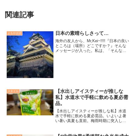
関連記事
日本の素晴らしさって…
よもやま話
海外の友人から、Mr,Kei~!!!!『日本の良い
ところは（場所）どこですか？』そんな
メッセージが入った。私は、「そんなザ
ックバランに大まかに言われても...」と
思ったのが正直なところ。『KEIさんが住
んでいるところや、食べ物は何が好き
か？...
【水出しアイスティーが推しな
スタイル
私】水道水で手軽に飲める夏必需
品。
【水出しアイスティーが推しな私】水道
水で手軽に飲める夏必需品。いよいよ暑
い暑い真夏も直前。梅雨時期に突入し、
雨予報と睨めっこの日々にうんざり気味
でもあります。しかし夏はレジャーに忙
しくなる時期ですね。出かける事も多く