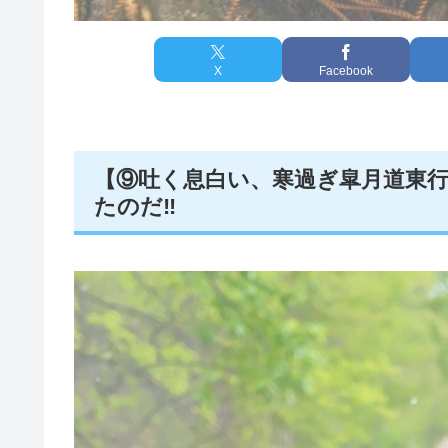
X
Facebook
【⑨吐く息白い、寒過ぎ皐月道東行
たのだ‼️