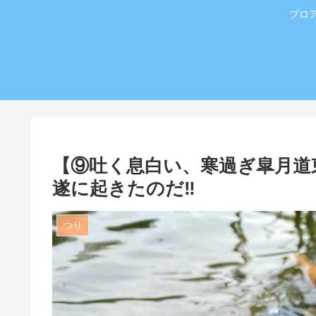
プロ
【⑨吐く息白い、寒過ぎ皐月道東
遂に起きたのだ‼️
つり