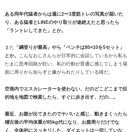
ある同年代猛者からは週に2〜3度筋トレの写真が届いた
り、ある猛者とLINEのやり取りが途絶えたと思ったら
「ラントレしてきた」とか。
また
「綱登りが最高」やら「ベンチは80×10を5セット」
とか。
こんなおじさんらが日常的に会話しているから私も
たまに思考回路が狂い、私の行動が普通に感じてしまう場
面に周りから知らずと嫌がられたりしている様だ。
空港内でエスカレーターを使わない、だのどこどこまで目
的地を地図で検索したら、すぐに歩き出す、だの…。
最近、お腹が出てきたのでヤバいと感じ、動きまくったら
稽古後の平均体重が85kg代になり、お腹周りだけでな
く、全体的にスッキリした。ダイエットは一切していな