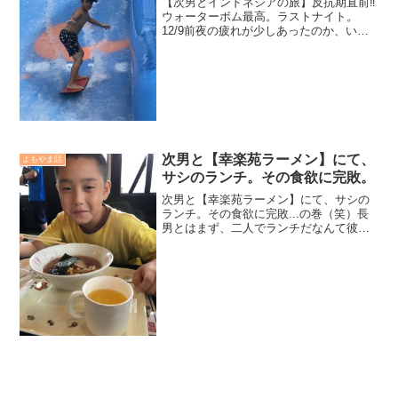
【次男とインドネシアの旅】反抗期直前‼️
ウォーターボム最高。ラストナイト。
12/9前夜の疲れが少しあったのか、いつ
もと同じ時間に起きて来ない次男。そり
ゃそうだろうな。日本人ひとりで道場生
みんなから稽古相手を求められ、しっか
りと乱取りしてい...
次男と【幸楽苑ラーメン】にて、
よもやま話
サシのランチ。その食欲に完敗。
次男と【幸楽苑ラーメン】にて、サシの
ランチ。その食欲に完敗...の巻（笑）長
男とはまず、二人でランチだなんて彼が
小学生の頃にはなかったが、次男とはち
ょくちょくランチに行くようにしてい
る。『長男には申し訳ない』と言う気持
ちが多く、つい次男を可...