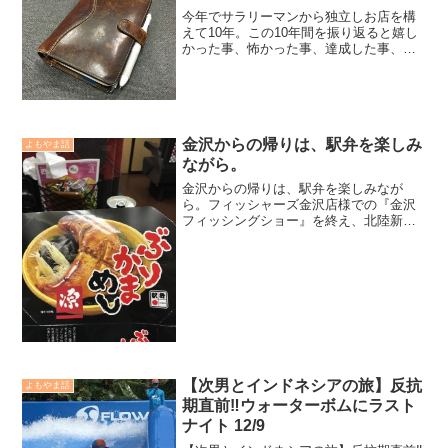
今年でサラリーマンから独立しお店を構
えて10年。この10年間を振り返ると嬉し
かった事、怖かった事、達成した事、悔
しかった事…などなど、本当にたくさん
の事があった10年であった。小生、20代
最初の頃に、人生の大まかな夢をノート
に書き、それに向...
金沢からの帰りは、駅弁を楽しみ
よもやま話
ながら。
金沢からの帰りは、駅弁を楽しみなが
ら。フィッシャーズ金沢店様での『金沢
フィッシングショー』を終え、北陸新幹
線内で駅弁を戴いた。『ぶりかまめし弁
当』と『北陸ビール』と『ぶりジャーキ
ー』。...どこまでブリが好きやねん！と
突っ込まれそうだが、や...
【次男とインドネシアの旅】反抗
よもやま話
期直前‼️ウォーターボムにラスト
ナイト 12/9