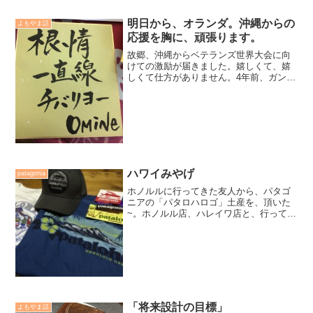
明日から、オランダ。沖縄からの
よもやま話
応援を胸に、頑張ります。
故郷、沖縄からベテランズ世界大会に向
けての激励が届きました。嬉しくて、嬉
しくて仕方がありません。4年前、ガンで
1度は終わりかけた人生でしたが、クソ根
性だけで今、こうして柔道に助けられ元
気な身体を取り戻せました。明日、成田
空港からオランダのア...
ハワイみやげ
patagonia
ホノルルに行ってきた友人から、パタゴ
ニアの「パタロハロゴ」土産を、頂いた
~。ホノルル店、ハレイワ店と、行って来
た、との事。羨ましい。小生は、3年前だ
ったかなっ？その時に両店舗に行って来
たが、日本国内のストアとは雰囲気も違
い、また行きたい限り...
「将来設計の目標」
よもやま話