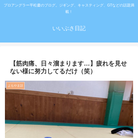
プロアングラー平松慶のブログ。ジギング、キャスティング、GTなどの話題満
載！
いいぶさ日記
【筋肉痛、日々溜まります…】疲れを見せ
ない様に努力してるだけ（笑）
よもやま話