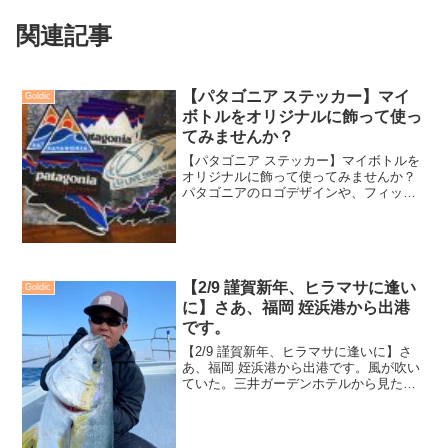
関連記事
【パタゴニア ステッカー】マイ
Goldic
ボトルをオリジナルに飾って使っ
てみませんか？
【パタゴニア ステッカー】マイボトルを
オリジナルに飾って使ってみませんか？
パタゴニアのロゴデザインや、フィッシ
ュデザインのステッカーが少しずつ入荷
しております。小生どこに行くにも『マ
イボトル』持参でして、寒い日には温か
い飲み物、暑い日のドラ...
【2/9 謹賀新年、ヒラマサに逢い
Goldic
に】さあ、福岡 姪浜港から出港
です。
【2/9 謹賀新年、ヒラマサに逢いに】さ
あ、福岡 姪浜港から出港です。風が吹い
ていた。三井ガーデンホテルから見た窓
はまだ薄暗かったが、駐車場で嫌な風を
感じる。荷物を纏めてタクシーに乗り、8
時半に姪浜港へ到着。4年ぶりに来た姪浜
港。知らない港...