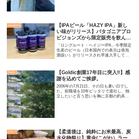
【IPAビール「HAZY IPA」新し
patagonia
い味がリリース】パタゴニアプロ
ビジョンズから限定販売を飲んで
みた。
「ロングルート・ヘイジーIPA」今季限定
生産のビール（日本国内での表示は発泡
酒扱い）がリリースされ早速入手してき
ました。IPAビールはクラフトビールで、
いわゆるグビグビ喉越し最高的なビール
ではなく、ゆっくりと味わって飲むもの
【Goldic創業17年目に突入‼️】感
Goldic
だ、と柔道仲間か...
謝を込めてご挨拶。
2006年の7月21日、その日も暑い日でし
た。前職場を10年ピッタリで退社し、独
立したいと言う思いを胸に京都の釣具店
から転職。京都の釣具店では、バイト時
期を含めて6年半（かな）釣具業務を学ば
せて頂きました。そして先には関東圏の
釣具店を学びた...
【柔道後は、純粋にお米最高、炭
グルメ
水化物祭り】黄金(こがね）ラー