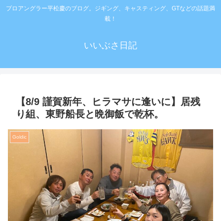
プロアングラー平松慶のブログ。ジギング、キャスティング、GTなどの話題満
載！
いいぶさ日記
【8/9 謹賀新年、ヒラマサに逢いに】居残
り組、東野船長と晩御飯で乾杯。
Goldic