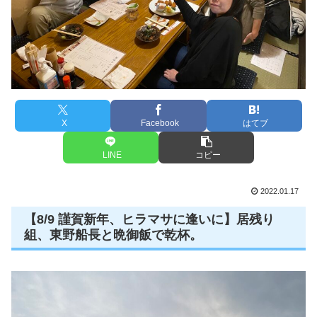
X
Facebook
はてブ
LINE
コピー
2022.01.17
【8/9 謹賀新年、ヒラマサに逢いに】居残り
組、東野船長と晩御飯で乾杯。