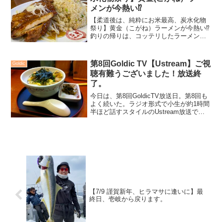
メンが今熱い⁉️
【柔道後は、純粋にお米最高、炭水化物
祭り】黄金（こがね）ラーメンが今熱い⁉️
釣りの帰りは、コッテリしたラーメンが
恋しくなるんだよ、と昨日書きました。
オフショア釣りの帰りには濃厚ラーメン
ですが、乱取りを中心とした柔道稽古の
第8回Goldic TV【Ustream】ご視
Goldic
後は、米モノがどうし...
聴有難うございました！放送終
了。
今日は、第8回GoldicTV放送日。第8回も
よく続いた。ラジオ形式で小生が約1時間
半ほど話すスタイルのUstream放送でし
た。やっと最近、慣れてきたかなっ！と
言う感じかな。内容は主に釣行会のこ
と、店の商品のこと、そして小生の事か
な。来月...
【7/9 謹賀新年、ヒラマサに逢いに】最
終日、壱岐から戻ります。