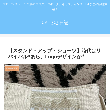
プロアングラー平松慶のブログ。ジギング、キャスティング、GTなどの話題満
載！
いいぶさ日記
【スタンド・アップ・ショーツ】時代はリ
バイバル‼️あら、Logoデザインが⁉️
patagonia