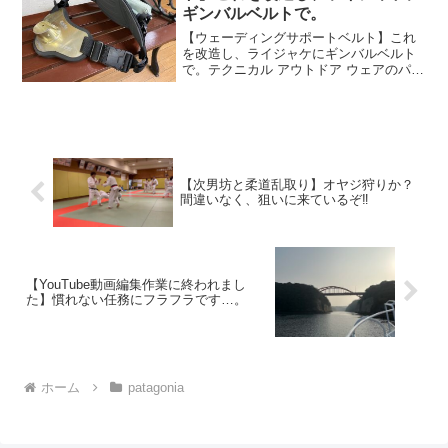
ギンバルベルトで。
【ウェーディングサポートベルト】これ
を改造し、ライジャケにギンバルベルト
で。テクニカル アウトドア ウェアのパタ
ゴニアこのところ、GTゲームに出掛ける
ことが少なかったのはいくつかの理由が
ある。その中の一つの「開発するロッド
が現在進行していな...
【次男坊と柔道乱取り】オヤジ狩りか？
間違いなく、狙いに来ているぞ‼️
【YouTube動画編集作業に終われまし
た】慣れない任務にフラフラです…。
ホーム
patagonia