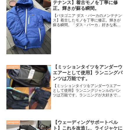
テナンス】着古モノを丁寧に修
正。輝きが蘇る瞬間。
【パタゴニア ダス・パーカのメンテナン
ス】着古したモノを丁寧に修正。輝きが
蘇る瞬間。「ダス・パーカ」好きな私
は、古着チェックで汚れてどうしようも
ないモノを引き取ったり、探しては入手
してお手入れする楽しさを喜んでいる。
もちろん冬には着用し「ダ...
【ミッションタイツをアンダーウ
patagonia
エアーとして使用】ランニングパ
ンツは万能です。
【ミッションタイツをアンダーウエアー
として使用】ランニングジャンルのパン
ツは万能です。ランニングが大好きで、
週に2~3日は距離こそ走らないですが、そ
れでも10km弱を毎回の目標に走っていま
す。ただ、思いっきりゆっくりと走る様
にしており、10...
【ウェーディングサポートベル
patagonia
ト】これを改造し、ライジャケに