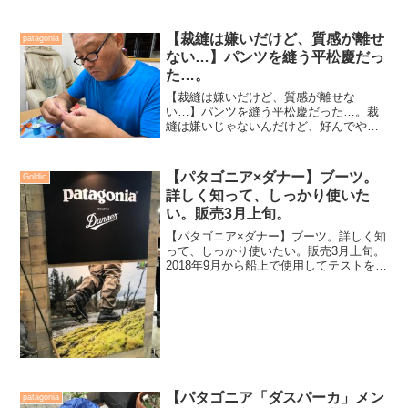
【裁縫は嫌いだけど、質感が離せ
patagonia
ない…】パンツを縫う平松慶だっ
た…。
【裁縫は嫌いだけど、質感が離せな
い…】パンツを縫う平松慶だった…。裁
縫は嫌いじゃないんだけど、好んでやろ
うとまでは思わない。「やらざるを得な
い状況」になってしまい、初めて渋々縫
い針を出してくるのだ。パタゴニア製品
【パタゴニア×ダナー】ブーツ。
Goldic
の中で地味に好きなのが、ボク...
詳しく知って、しっかり使いた
い。販売3月上旬。
【パタゴニア×ダナー】ブーツ。詳しく知
って、しっかり使いたい。販売3月上旬。
2018年9月から船上で使用してテストを繰
り返して来た小生。実はその以前からフ
ィールド（船上）使用を提案されており
使用前から色々と使用案を練って来た。
本来「ウェーデ...
【パタゴニア「ダスパーカ」メン
patagonia