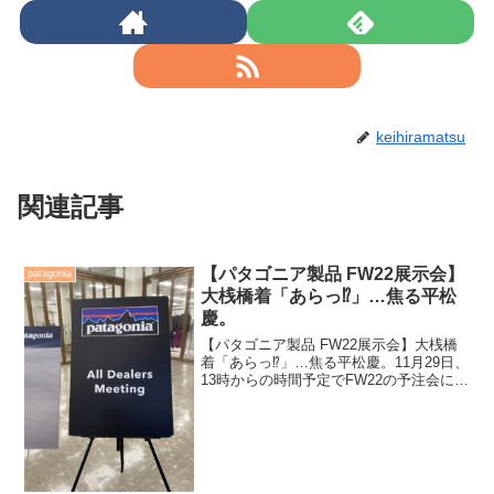
keihiramatsu
関連記事
【パタゴニア製品 FW22展示会】
patagonia
大桟橋着「あらっ⁉️」…焦る平松
慶。
【パタゴニア製品 FW22展示会】大桟橋
着「あらっ⁉️」…焦る平松慶。11月29日、
13時からの時間予定でFW22の予注会に向
かう。午前中に銀行仕事を終わらせてか
ら車で横浜に向かっても、充分に間に合
う時間で動く様にした。国道246号線から
保...