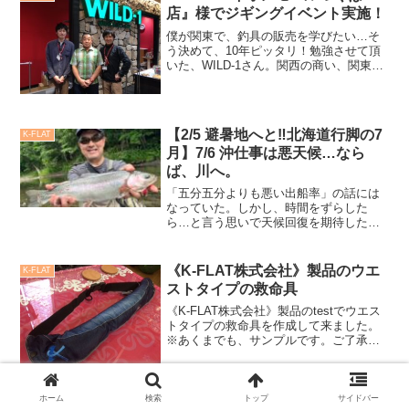
っぱりとして楽しむた...
店』様でジギングイベント実施！
僕が関東で、釣具の販売を学びたい…そ
う決めて、10年ピッタリ！勉強させて頂
いた、WILD-1さん。関西の商い、関東の
流通。自分が将来SHOPを持ち、メーカ
ーを立ち上げたい、と言う夢だけを勢い
に20代の頃から釣具業界だけに没頭し、
業界を学ばせ...
【2/5 避暑地へと‼️北海道行脚の7
K-FLAT
月】7/6 沖仕事は悪天候…なら
ば、川へ。
「五分五分よりも悪い出船率」の話には
なっていた。しかし、時間をずらした
ら…と言う思いで天候回復を期待したが
実らずで出船は中止に。仕方がない、な
らば川に行くべ‼️と朝食をホテルで食べて
方向転換する。9時前にトラウトゲーム出
《K-FLAT株式会社》製品のウエ
K-FLAT
発。昨夜に紋別入りをした立原さん、訓
ストタイプの救命具
子府町の加藤達也さんも集合。ヒサシ
君、有持船長と5人で渚滑川に向かった。
《K-FLAT株式会社》製品のtestでウエス
トタイプの救命具を作成して来ました。
※あくまでも、サンプルです。ご了承下
さい。※オフショアアングラーのみなら
ず、釣りをする上で国内ではルールとし
て認知されてきている救命具。今まで、
ポーチタイプの...
ホーム
検索
トップ
サイドバー