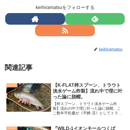
keihiramatsuをフォローする
keihiramatsu
関連記事
【K-FLAT梓スプーン、トラウト
K-FLAT
淡水ゲーム炸裂】流れ中で理に叶
った論に脱帽。
【梓スプーン、トラウト淡水ゲーム炸
裂】流れの中で理に叶った論に脱帽。こ
こ数年平松慶が《平鱒 渓》としてトラウ
トを楽しみ、下手くそながら自社製品も
使用するようになってきた。本来、K-
FLAT株式会社が提案してきたのは海の陸
『WILD-1イオンモールつくば
K-FLAT