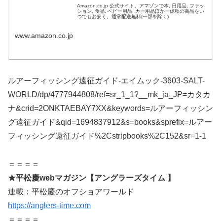
Amazon.co.jp 公式サイト。アマゾンで本, 日用品, ファッ
ション, 食品, ベビー用品, カー用品ほか一億種の商品をい
つでもお安く。通常配送無料(一部を除く)
www.amazon.co.jp
ルアーフィッシング遠征ガイド-エイムック-3603-SALT-
WORLD/dp/4777944808/ref=sr_1_1?__mk_ja_JP=カタカ
ナ&crid=2ONKTAEBAY7XX&keywords=ルアーフィッシン
グ遠征ガイド&qid=1694837912&s=books&sprefix=ルアー
フィッシング遠征ガイド%2Cstripbooks%2C152&sr=1-1
＝＝＝＝
★平松慶webマガジン【アングラーズタイム 】
連載：平松慶のオフショアワールド
https://anglers-time.com
＝＝＝＝