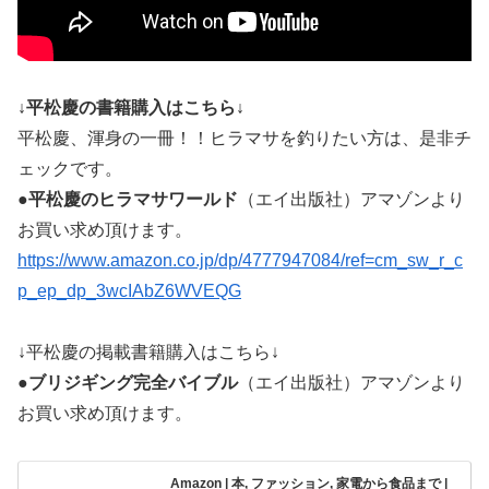
↓平松慶の書籍購入はこちら↓
平松慶、渾身の一冊！！ヒラマサを釣りたい方は、是非チ
ェックです。
●平松慶のヒラマサワールド
（エイ出版社）アマゾンより
お買い求め頂けます。
https://www.amazon.co.jp/dp/4777947084/ref=cm_sw_r_c
p_ep_dp_3wcIAbZ6WVEQG
↓平松慶の掲載書籍購入はこちら↓
●ブリジギング完全バイブル
（エイ出版社）アマゾンより
お買い求め頂けます。
Amazon | 本, ファッション, 家電から食品まで |