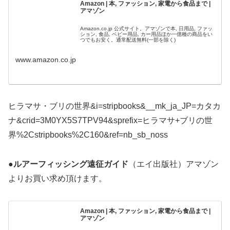
Amazon | 本, ファッション, 家電から食品まで |
アマゾン
Amazon.co.jp 公式サイト。アマゾンで本, 日用品, ファッ
ション, 食品, ベビー用品, カー用品ほか一億種の商品をい
つでもお安く。通常配送無料(一部を除く)
www.amazon.co.jp
ヒラマサ・ブリの世界&i=stripbooks&__mk_ja_JP=カタカ
ナ&crid=3M0YX5S7TPV94&sprefix=ヒラマサ+ブリの世
界%2Cstripbooks%2C160&ref=nb_sb_noss
●ルアーフィッシング遠征ガイド
（エイ出版社）アマゾン
よりお買い求め頂けます。
Amazon | 本, ファッション, 家電から食品まで |
アマゾン