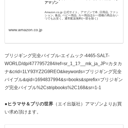
アマゾン
Amazon.co.jp 公式サイト。アマゾンで本, 日用品, ファッ
ション, 食品, ベビー用品, カー用品ほか一億種の商品をい
つでもお安く。通常配送無料(一部を除く)
www.amazon.co.jp
ブリジギング完全バイブル-エイムック-4465-SALT-
WORLD/dp/4777957284/ref=sr_1_1?__mk_ja_JP=カタカ
ナ&crid=1LY93YZ2G9REO&keywords=ブリジギング完全
バイブル&qid=1694837994&s=books&sprefix=ブリジギン
グ完全バイブル%2Cstripbooks%2C168&sr=1-1
●ヒラマサ＆ブリの世界
（エイ出版社）アマゾンよりお買
い求め頂けます。