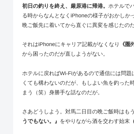
初日の釣りを終え、厳原港に帰港。
ホテルで
る時からなんとなくiPhoneの様子がおかし
晩ご飯先に着いてから直ぐに異変を感じたの
それはiPhoneにキャリア記載がなくなり
《圏
から困ったのだが直しようがない。
ホテルに戻ればWi-Fiがあるので通信には問
くても構わないのだが、もしよい魚を釣った時
まう（笑）身勝手な話なのだが。
さあどうしよう。対馬二日目の晩ご飯時はもうi
うでもない。』
をやりながら酒を交わす始末