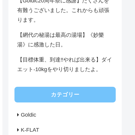
【Goldic20周年祭に感謝】たくさんを
有難うございました。これからも頑張
ります。
【網代の秘湯は最高の湯場】《妙樂
湯》に感激した日。
【目標体重、到達‼️やれば出来る】ダイ
エット-10kgをやり切りましたよ。
カテゴリー
Goldic
K-FLAT