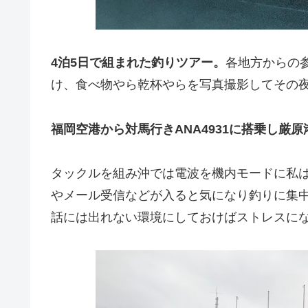
4泊5日で組まれた釣りツアー。
各地方からの
け、食べ物やら乾杯やらを写真撮影してその
福岡空港から対馬行きANA4931に搭乗し厳原
タックルを組み沖では電波を機内モードに私
やメール受信などが入ると気になり釣りに集
話には出れない環境にしておけばストレスに