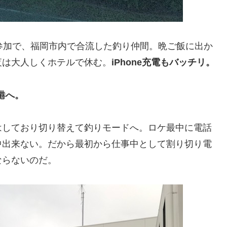
参加で、福岡市内で合流した釣り仲間。晩ご飯に出か
夜は大人しくホテルで休む。
iPhone充電もバッチリ。
港へ。
はしており切り替えて釣りモードへ。ロケ最中に電話
中出来ない。だから最初から仕事中として割り切り電
ならないのだ。