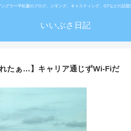
アングラー平松慶のブログ。ジギング、キャスティング、GTなどの話題
いいぶさ日記
たぁ…】キャリア通じずWi-Fiだ